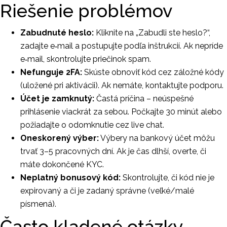
Riešenie problémov
Zabudnuté heslo:
Kliknite na „Zabudli ste heslo?“,
zadajte e‑mail a postupujte podľa inštrukcií. Ak nepríde
e‑mail, skontrolujte priečinok spam.
Nefunguje 2FA:
Skúste obnoviť kód cez záložné kódy
(uložené pri aktivácii). Ak nemáte, kontaktujte podporu.
Účet je zamknutý:
Častá príčina – neúspešné
prihlásenie viackrát za sebou. Počkajte 30 minút alebo
požiadajte o odomknutie cez live chat.
Oneskorený výber:
Výbery na bankový účet môžu
trvať 3–5 pracovných dní. Ak je čas dlhší, overte, či
máte dokončené KYC.
Neplatný bonusový kód:
Skontrolujte, či kód nie je
expirovaný a či je zadaný správne (veľké/malé
písmená).
Často kladené otázky