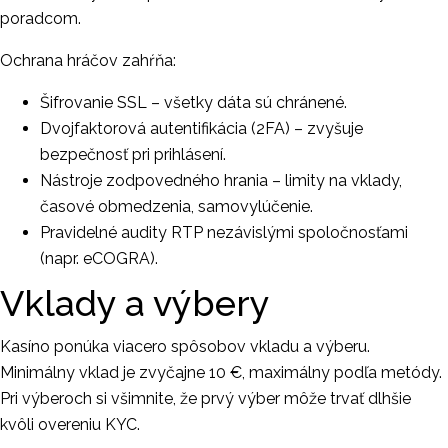
poradcom.
Ochrana hráčov zahŕňa:
Šifrovanie SSL – všetky dáta sú chránené.
Dvojfaktorová autentifikácia (2FA) – zvyšuje
bezpečnosť pri prihlásení.
Nástroje zodpovedného hrania – limity na vklady,
časové obmedzenia, samovylúčenie.
Pravidelné audity RTP nezávislými spoločnosťami
(napr. eCOGRA).
Vklady a výbery
Kasíno ponúka viacero spôsobov vkladu a výberu.
Minimálny vklad je zvyčajne 10 €, maximálny podľa metódy.
Pri výberoch si všimnite, že prvý výber môže trvať dlhšie
kvôli overeniu KYC.