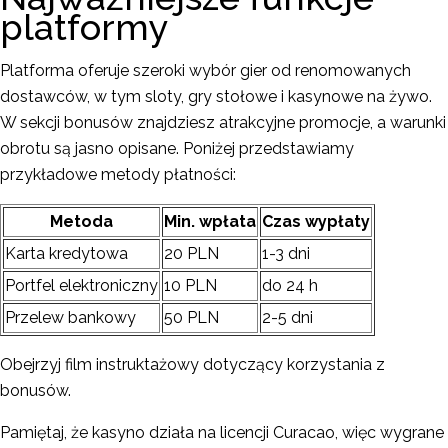
platformy
Platforma oferuje szeroki wybór gier od renomowanych
dostawców, w tym sloty, gry stołowe i kasynowe na żywo.
W sekcji bonusów znajdziesz atrakcyjne promocje, a warunki
obrotu są jasno opisane. Poniżej przedstawiamy
przykładowe metody płatności:
Metoda
Min. wpłata
Czas wypłaty
Karta kredytowa
20 PLN
1-3 dni
Portfel elektroniczny
10 PLN
do 24 h
Przelew bankowy
50 PLN
2-5 dni
Obejrzyj film instruktażowy dotyczący korzystania z
bonusów.
Pamiętaj, że kasyno działa na licencji Curacao, więc wygrane