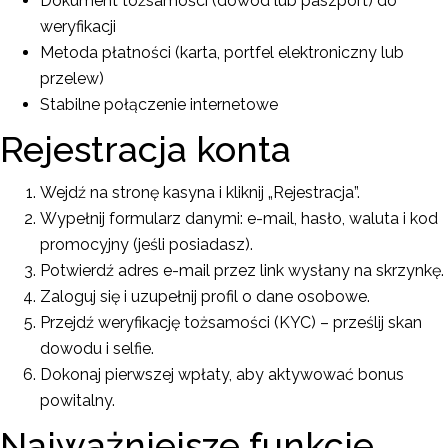
Dokument tożsamości (dowód lub paszport) do
weryfikacji
Metoda płatności (karta, portfel elektroniczny lub
przelew)
Stabilne połączenie internetowe
Rejestracja konta
Wejdź na stronę kasyna i kliknij „Rejestracja”.
Wypełnij formularz danymi: e-mail, hasło, waluta i kod
promocyjny (jeśli posiadasz).
Potwierdź adres e-mail przez link wysłany na skrzynkę.
Zaloguj się i uzupełnij profil o dane osobowe.
Przejdź weryfikację tożsamości (KYC) – prześlij skan
dowodu i selfie.
Dokonaj pierwszej wpłaty, aby aktywować bonus
powitalny.
Najważniejsze funkcje