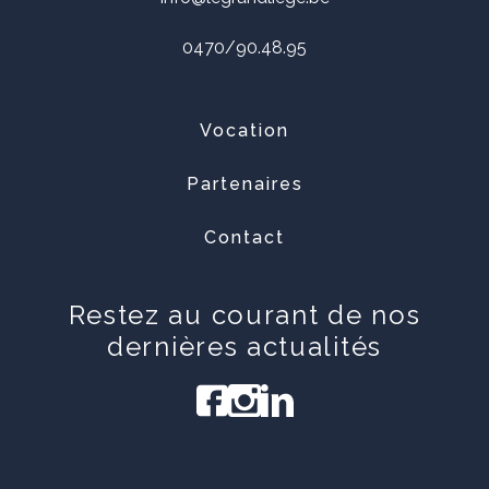
0470/90.48.95
Vocation
Partenaires
Contact
Restez au courant de nos
dernières actualités