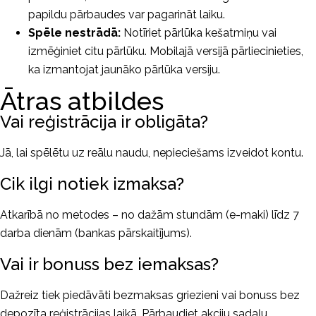
papildu pārbaudes var pagarināt laiku.
Spēle nestrādā:
Notīriet pārlūka kešatmiņu vai
izmēģiniet citu pārlūku. Mobilajā versijā pārliecinieties,
ka izmantojat jaunāko pārlūka versiju.
Ātras atbildes
Vai reģistrācija ir obligāta?
Jā, lai spēlētu uz reālu naudu, nepieciešams izveidot kontu.
Cik ilgi notiek izmaksa?
Atkarībā no metodes – no dažām stundām (e-maki) līdz 7
darba dienām (bankas pārskaitījums).
Vai ir bonuss bez iemaksas?
Dažreiz tiek piedāvāti bezmaksas griezieni vai bonuss bez
depozīta reģistrācijas laikā. Pārbaudiet akciju sadaļu.