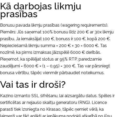
Kā darbojas likmju
prasības
Bonusu pavada likmju prasības (wagering requirements).
Piemērs: Jūs saņemat 100% bonusu līdz 200 € ar 30x likmju
prasību. Ja iemaksājat 100 €, bonuss ir 100 €, kopā 200 €.
Nepieciešamā likmju summa = 200 € × 30 = 6000 €. Tas
nozīmē, ka pirms izmaksas jāizspēlē 6000 € derībās.
Pieņemot, ka spēlējat slotus ar 95% RTP, paredzamie
zaudējumi = 6000 € × (1 – 0,95) = 300 €. Tas var pārsniegt
bonusa vērtību, tāpēc vienmēr pārbaudiet noteikumus.
Vai tas ir droši?
Kazino izmanto SSL šifrēšanu, lai aizsargātu datus. Spēles ir
sertificētas ar nejaušo skaitļu ģeneratoru (RNG). Licence
parasti tiek izsniegta no Kirasao, tāpēc ņemiet vērā, ka
laimesti var tikt aplikti ar ienākuma nodokli atkarībā no jūsu