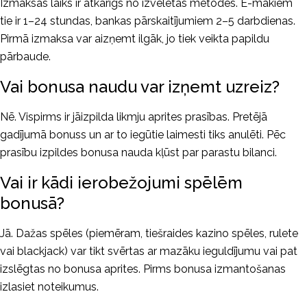
Izmaksas laiks ir atkarīgs no izvēlētās metodes. E-makiem
tie ir 1–24 stundas, bankas pārskaitījumiem 2–5 darbdienas.
Pirmā izmaksa var aizņemt ilgāk, jo tiek veikta papildu
pārbaude.
Vai bonusa naudu var izņemt uzreiz?
Nē. Vispirms ir jāizpilda likmju aprites prasības. Pretējā
gadījumā bonuss un ar to iegūtie laimesti tiks anulēti. Pēc
prasību izpildes bonusa nauda kļūst par parastu bilanci.
Vai ir kādi ierobežojumi spēlēm
bonusā?
Jā. Dažas spēles (piemēram, tiešraides kazino spēles, rulete
vai blackjack) var tikt svērtas ar mazāku ieguldījumu vai pat
izslēgtas no bonusa aprites. Pirms bonusa izmantošanas
izlasiet noteikumus.