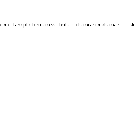
ras licencētām platformām var būt apliekami ar ienākuma nodokli