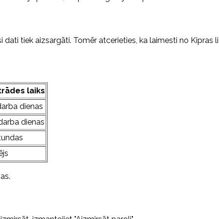
si dati tiek aizsargāti. Tomēr atcerieties, ka laimesti no Kip
rādes laiks
darba dienas
darba dienas
tundas
ējs
sas.