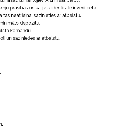
zmirsāt, izmantojiet "Aizmirsāt paroli".
ikmju prasības un ka jūsu identitāte ir verificēta.
 tas neatrisina, sazinieties ar atbalstu.
minimālo depozītu.
balsta komandu.
li un sazinieties ar atbalstu.
.
m.