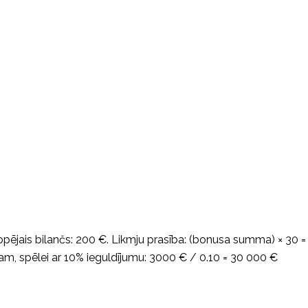
pējais bilančs: 200 €. Likmju prasība: (bonusa summa) × 30 =
ram, spēlei ar 10% ieguldījumu: 3000 € / 0.10 = 30 000 €