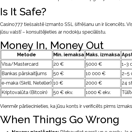
Is It Safe?
Casino777 tiešsaistē izmanto SSL šifrēšanu un ir licencēts. Vi
jūsu valstī – konsultējieties ar nodokļu speciālistu.
Money In, Money Out
Metode
Min. iemaksa
Maks. izmaksa
Apst
Visa/Mastercard
20 €
5000 €
1–3 
Bankas pārskaitījums
50 €
10 000 €
2–5 
e-maka (Skrill, Neteller)
10 €
2000 €
24 s
Kriptovalūta (Bitcoin)
50 € ekv.
1000 € ekv.
Tūlīt
Vienmēr pārliecinieties, ka jūsu konts ir verificēts pirms izmak
When Things Go Wrong