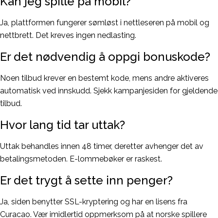
Kan jeg spille på mobil?
Ja, plattformen fungerer sømløst i nettleseren på mobil og
nettbrett. Det kreves ingen nedlasting.
Er det nødvendig å oppgi bonuskode?
Noen tilbud krever en bestemt kode, mens andre aktiveres
automatisk ved innskudd. Sjekk kampanjesiden for gjeldende
tilbud.
Hvor lang tid tar uttak?
Uttak behandles innen 48 timer, deretter avhenger det av
betalingsmetoden. E-lommebøker er raskest.
Er det trygt å sette inn penger?
Ja, siden benytter SSL-kryptering og har en lisens fra
Curacao. Vær imidlertid oppmerksom på at norske spillere