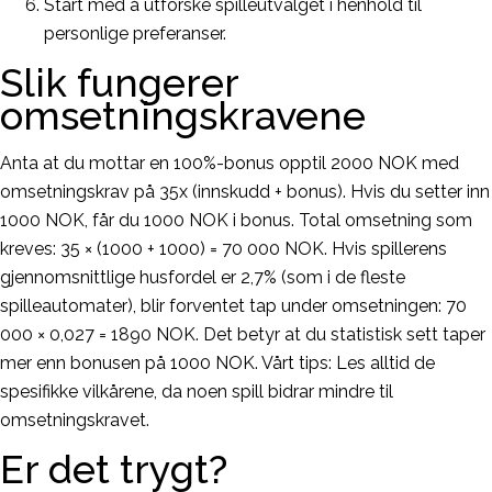
Start med å utforske spilleutvalget i henhold til
personlige preferanser.
Slik fungerer
omsetningskravene
Anta at du mottar en 100%-bonus opptil 2000 NOK med
omsetningskrav på 35x (innskudd + bonus). Hvis du setter inn
1000 NOK, får du 1000 NOK i bonus. Total omsetning som
kreves: 35 × (1000 + 1000) = 70 000 NOK. Hvis spillerens
gjennomsnittlige husfordel er 2,7% (som i de fleste
spilleautomater), blir forventet tap under omsetningen: 70
000 × 0,027 = 1890 NOK. Det betyr at du statistisk sett taper
mer enn bonusen på 1000 NOK. Vårt tips: Les alltid de
spesifikke vilkårene, da noen spill bidrar mindre til
omsetningskravet.
Er det trygt?