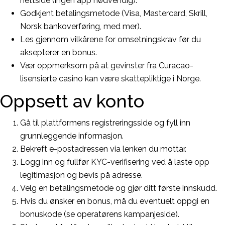
nettside (ingen app nødvendig).
Godkjent betalingsmetode (Visa, Mastercard, Skrill,
Norsk bankoverføring, med mer).
Les gjennom vilkårene for omsetningskrav før du
aksepterer en bonus.
Vær oppmerksom på at gevinster fra Curacao-
lisensierte casino kan være skattepliktige i Norge.
Oppsett av konto
Gå til plattformens registreringsside og fyll inn
grunnleggende informasjon.
Bekreft e-postadressen via lenken du mottar.
Logg inn og fullfør KYC-verifisering ved å laste opp
legitimasjon og bevis på adresse.
Velg en betalingsmetode og gjør ditt første innskudd.
Hvis du ønsker en bonus, må du eventuelt oppgi en
bonuskode (se operatørens kampanjeside).