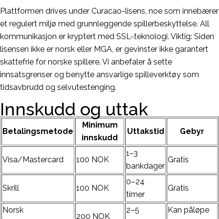
Plattformen drives under Curacao-lisens, noe som innebærer
et regulert miljø med grunnleggende spillerbeskyttelse. All
kommunikasjon er kryptert med SSL-teknologi. Viktig: Siden
lisensen ikke er norsk eller MGA, er gevinster ikke garantert
skattefrie for norske spillere. Vi anbefaler å sette
innsatsgrenser og benytte ansvarlige spilleverktøy som
tidsavbrudd og selvutestenging.
Innskudd og uttak
Minimum
Betalingsmetode
Uttakstid
Gebyr
innskudd
1–3
Visa/Mastercard
100 NOK
Gratis
bankdager
0–24
Skrill
100 NOK
Gratis
timer
Norsk
2–5
Kan påløpe
200 NOK