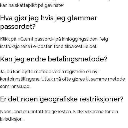
kan ha skatteplikt på gevinster.
Hva gjør jeg hvis jeg glemmer
passordet?
Klikk på «Glemt passord» på innloggingssiden, følg
instruksjonene i e-posten for å tilbakestille det.
Kan jeg endre betalingsmetode?
Ja, du kan bytte metode ved å registrere en ny i
kontoinnstillingene. Uttak må ofte gjøres til samme metode
som innskudd.
Er det noen geografiske restriksjoner?
Noen land er unntatt fra tjenesten. Sjekk vilkårene for din
jurisdiksjon.