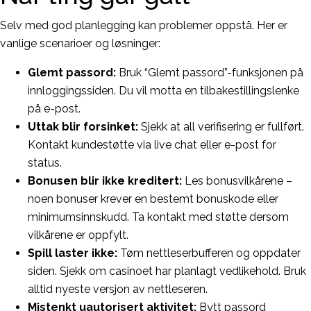
Selv med god planlegging kan problemer oppstå. Her er
vanlige scenarioer og løsninger:
Glemt passord:
Bruk “Glemt passord”-funksjonen på
innloggingssiden. Du vil motta en tilbakestillingslenke
på e-post.
Uttak blir forsinket:
Sjekk at all verifisering er fullført.
Kontakt kundestøtte via live chat eller e-post for
status.
Bonusen blir ikke kreditert:
Les bonusvilkårene –
noen bonuser krever en bestemt bonuskode eller
minimumsinnskudd. Ta kontakt med støtte dersom
vilkårene er oppfylt.
Spill laster ikke:
Tøm nettleserbufferen og oppdater
siden. Sjekk om casinoet har planlagt vedlikehold. Bruk
alltid nyeste versjon av nettleseren.
Mistenkt uautorisert aktivitet:
Bytt passord