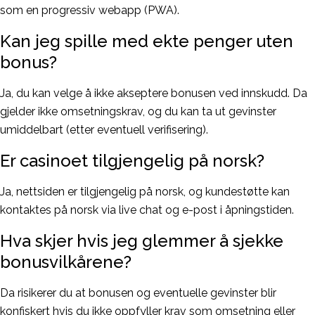
som en progressiv webapp (PWA).
Kan jeg spille med ekte penger uten
bonus?
Ja, du kan velge å ikke akseptere bonusen ved innskudd. Da
gjelder ikke omsetningskrav, og du kan ta ut gevinster
umiddelbart (etter eventuell verifisering).
Er casinoet tilgjengelig på norsk?
Ja, nettsiden er tilgjengelig på norsk, og kundestøtte kan
kontaktes på norsk via live chat og e-post i åpningstiden.
Hva skjer hvis jeg glemmer å sjekke
bonusvilkårene?
Da risikerer du at bonusen og eventuelle gevinster blir
konfiskert hvis du ikke oppfyller krav som omsetning eller