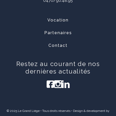
0470/90.48.95
Vocation
Partenaires
Contact
Restez au courant de nos
dernières actualités
© 2025 Le Grand Liège • Tous droits réservés • Design & development by