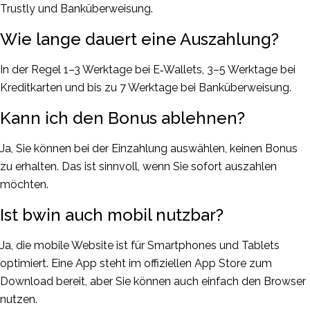
Trustly und Banküberweisung.
Wie lange dauert eine Auszahlung?
In der Regel 1–3 Werktage bei E‑Wallets, 3–5 Werktage bei
Kreditkarten und bis zu 7 Werktage bei Banküberweisung.
Kann ich den Bonus ablehnen?
Ja, Sie können bei der Einzahlung auswählen, keinen Bonus
zu erhalten. Das ist sinnvoll, wenn Sie sofort auszahlen
möchten.
Ist bwin auch mobil nutzbar?
Ja, die mobile Website ist für Smartphones und Tablets
optimiert. Eine App steht im offiziellen App Store zum
Download bereit, aber Sie können auch einfach den Browser
nutzen.