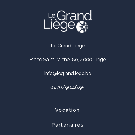
Le Grand Liège
Place Saint-Michel 80, 4000 Liège
info@legrandliege.be
0470/90.48.95
Vocation
Partenaires