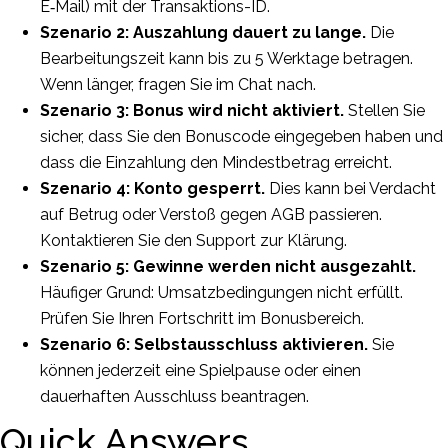
E‑Mail) mit der Transaktions-ID.
Szenario 2: Auszahlung dauert zu lange.
Die
Bearbeitungszeit kann bis zu 5 Werktage betragen.
Wenn länger, fragen Sie im Chat nach.
Szenario 3: Bonus wird nicht aktiviert.
Stellen Sie
sicher, dass Sie den Bonuscode eingegeben haben und
dass die Einzahlung den Mindestbetrag erreicht.
Szenario 4: Konto gesperrt.
Dies kann bei Verdacht
auf Betrug oder Verstoß gegen AGB passieren.
Kontaktieren Sie den Support zur Klärung.
Szenario 5: Gewinne werden nicht ausgezahlt.
Häufiger Grund: Umsatzbedingungen nicht erfüllt.
Prüfen Sie Ihren Fortschritt im Bonusbereich.
Szenario 6: Selbstausschluss aktivieren.
Sie
können jederzeit eine Spielpause oder einen
dauerhaften Ausschluss beantragen.
Quick Answers