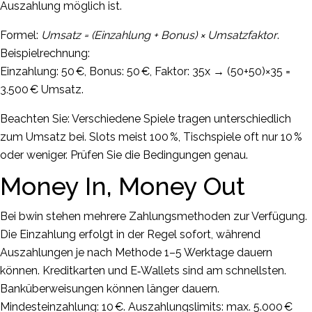
Auszahlung möglich ist.
Formel:
Umsatz = (Einzahlung + Bonus) × Umsatzfaktor
.
Beispielrechnung:
Einzahlung: 50 €, Bonus: 50 €, Faktor: 35x → (50+50)×35 =
3.500 € Umsatz.
Beachten Sie: Verschiedene Spiele tragen unterschiedlich
zum Umsatz bei. Slots meist 100 %, Tischspiele oft nur 10 %
oder weniger. Prüfen Sie die Bedingungen genau.
Money In, Money Out
Bei bwin stehen mehrere Zahlungsmethoden zur Verfügung.
Die Einzahlung erfolgt in der Regel sofort, während
Auszahlungen je nach Methode 1–5 Werktage dauern
können. Kreditkarten und E‑Wallets sind am schnellsten.
Banküberweisungen können länger dauern.
Mindesteinzahlung: 10 €. Auszahlungslimits: max. 5.000 €