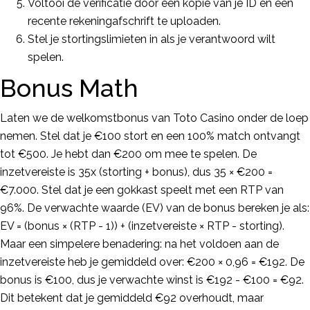
Voltooi de verificatie door een kopie van je ID en een
recente rekeningafschrift te uploaden.
Stel je stortingslimieten in als je verantwoord wilt
spelen.
Bonus Math
Laten we de welkomstbonus van Toto Casino onder de loep
nemen. Stel dat je €100 stort en een 100% match ontvangt
tot €500. Je hebt dan €200 om mee te spelen. De
inzetvereiste is 35x (storting + bonus), dus 35 × €200 =
€7.000. Stel dat je een gokkast speelt met een RTP van
96%. De verwachte waarde (EV) van de bonus bereken je als:
EV = (bonus × (RTP - 1)) + (inzetvereiste × RTP - storting).
Maar een simpelere benadering: na het voldoen aan de
inzetvereiste heb je gemiddeld over: €200 × 0,96 = €192. De
bonus is €100, dus je verwachte winst is €192 - €100 = €92.
Dit betekent dat je gemiddeld €92 overhoudt, maar