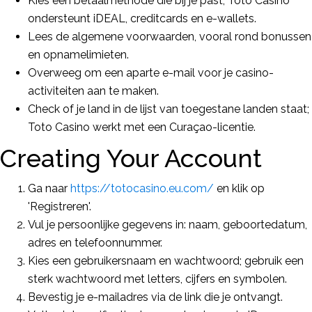
Kies een betaalmethode die bij je past; Toto Casino
ondersteunt iDEAL, creditcards en e-wallets.
Lees de algemene voorwaarden, vooral rond bonussen
en opnamelimieten.
Overweeg om een aparte e-mail voor je casino-
activiteiten aan te maken.
Check of je land in de lijst van toegestane landen staat;
Toto Casino werkt met een Curaçao-licentie.
Creating Your Account
Ga naar
https://totocasino.eu.com/
en klik op
'Registreren'.
Vul je persoonlijke gegevens in: naam, geboortedatum,
adres en telefoonnummer.
Kies een gebruikersnaam en wachtwoord; gebruik een
sterk wachtwoord met letters, cijfers en symbolen.
Bevestig je e-mailadres via de link die je ontvangt.