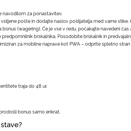
ite navodilom za ponastavitev.
vsiljene pošte in dodajte naslov pošiljatelja med varne stike
za bonus (wagering). Če je vse v redu, počakajte navedeni čas 
e predpomnilnik brskalnika. Posodobite brskalnik in predvajalni
imiziran za mobilne naprave kot PWA – odprite spletno stran v
entitete traja do 48 ur.
obrodošli bonus samo enkrat.
 stave?