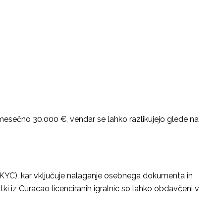
€, mesečno 30.000 €, vendar se lahko razlikujejo glede na
 (KYC), kar vključuje nalaganje osebnega dokumenta in
i iz Curacao licenciranih igralnic so lahko obdavčeni v