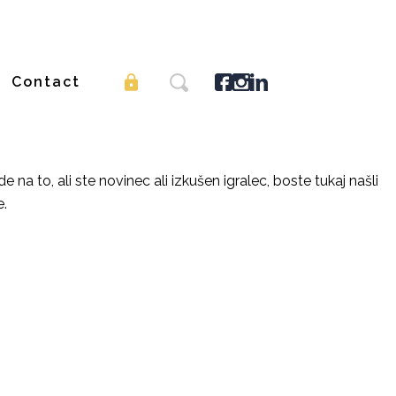
Contact
 na to, ali ste novinec ali izkušen igralec, boste tukaj našli
e.