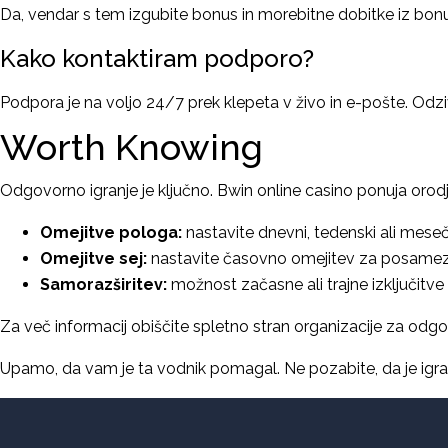
Da, vendar s tem izgubite bonus in morebitne dobitke iz bonu
Kako kontaktiram podporo?
Podpora je na voljo 24/7 prek klepeta v živo in e-pošte. Odzi
Worth Knowing
Odgovorno igranje je ključno. Bwin online casino ponuja orodj
Omejitve pologa:
nastavite dnevni, tedenski ali mesečn
Omejitve sej:
nastavite časovno omejitev za posamez
Samorazširitev:
možnost začasne ali trajne izključitve i
Za več informacij obiščite spletno stran organizacije za odgovo
Upamo, da vam je ta vodnik pomagal. Ne pozabite, da je igra