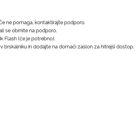
. Če ne pomaga, kontaktirajte podporo.
ali se obrnite na podporo.
k Flash (če je potrebno).
 brskalniku in dodajte na domači zaslon za hitrejši dostop.