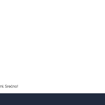
ni. Srečno!