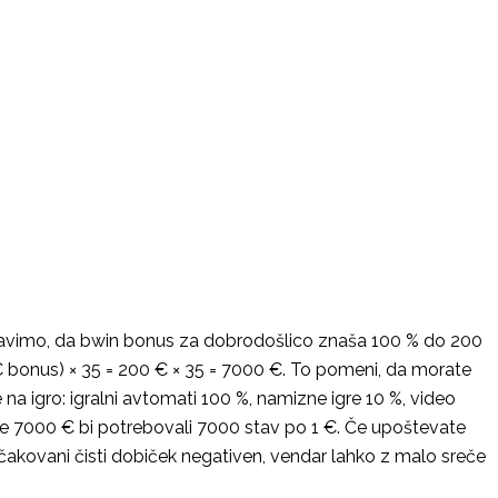
stavimo, da bwin bonus za dobrodošlico znaša 100 % do 200
 bonus) × 35 = 200 € × 35 = 7000 €. To pomeni, da morate
na igro: igralni avtomati 100 %, namizne igre 10 %, video
teve 7000 € bi potrebovali 7000 stav po 1 €. Če upoštevate
ičakovani čisti dobiček negativen, vendar lahko z malo sreče