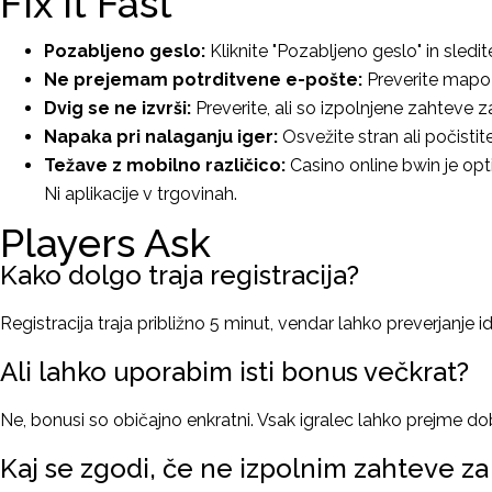
Fix It Fast
Pozabljeno geslo:
Kliknite "Pozabljeno geslo" in sled
Ne prejemam potrditvene e-pošte:
Preverite mapo 
Dvig se ne izvrši:
Preverite, ali so izpolnjene zahteve 
Napaka pri nalaganju iger:
Osvežite stran ali počistit
Težave z mobilno različico:
Casino online bwin je opt
Ni aplikacije v trgovinah.
Players Ask
Kako dolgo traja registracija?
Registracija traja približno 5 minut, vendar lahko preverjanje id
Ali lahko uporabim isti bonus večkrat?
Ne, bonusi so običajno enkratni. Vsak igralec lahko prejme d
Kaj se zgodi, če ne izpolnim zahteve za