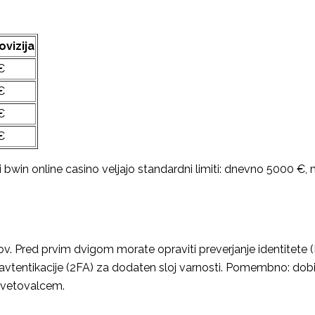
ovizija
€
€
€
€
 Pri bwin online casino veljajo standardni limiti: dnevno 5000 
kov. Pred prvim dvigom morate opraviti preverjanje identitete
tentikacije (2FA) za dodaten sloj varnosti. Pomembno: dobitk
svetovalcem.