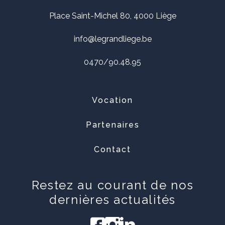
Place Saint-Michel 80, 4000 Liège
info@legrandliege.be
0470/90.48.95
Vocation
Partenaires
Contact
Restez au courant de nos
dernières actualités