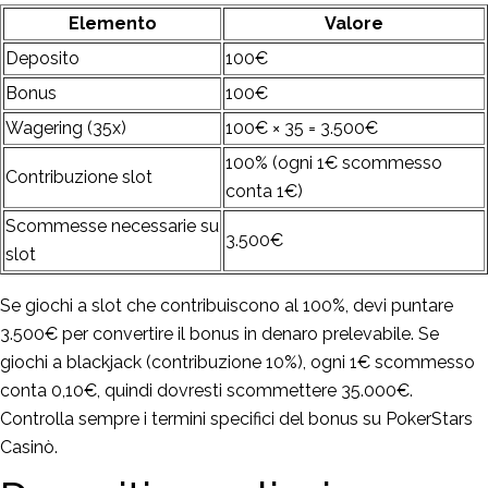
Elemento
Valore
Deposito
100€
Bonus
100€
Wagering (35x)
100€ × 35 = 3.500€
100% (ogni 1€ scommesso
Contribuzione slot
conta 1€)
Scommesse necessarie su
3.500€
slot
Se giochi a slot che contribuiscono al 100%, devi puntare
3.500€ per convertire il bonus in denaro prelevabile. Se
giochi a blackjack (contribuzione 10%), ogni 1€ scommesso
conta 0,10€, quindi dovresti scommettere 35.000€.
Controlla sempre i termini specifici del bonus su PokerStars
Casinò.