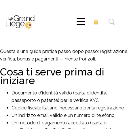
Questa è una guida pratica passo dopo passo: registrazione,
verifica, bonus e pagamenti — niente fronzoli.
Cosa ti serve prima di
iniziare
Documento d'identità valido (carta d'identità,
passaporto o patente) per la verifica KYC.
Codice fiscale italiano, necessario per la registrazione.
Un indirizzo email valido e un numero di telefono.
Un metodo di pagamento accettato (carta di