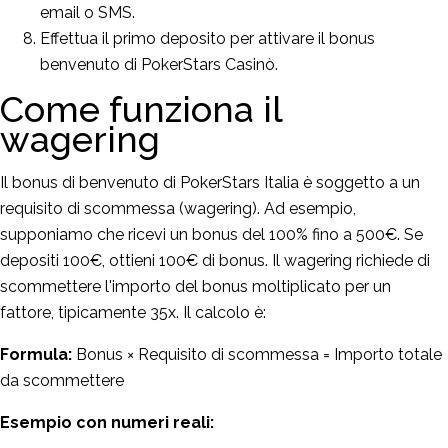
email o SMS.
Effettua il primo deposito per attivare il bonus
benvenuto di PokerStars Casinò.
Come funziona il
wagering
Il bonus di benvenuto di PokerStars Italia è soggetto a un
requisito di scommessa (wagering). Ad esempio,
supponiamo che ricevi un bonus del 100% fino a 500€. Se
depositi 100€, ottieni 100€ di bonus. Il wagering richiede di
scommettere l'importo del bonus moltiplicato per un
fattore, tipicamente 35x. Il calcolo è:
Formula:
Bonus × Requisito di scommessa = Importo totale
da scommettere
Esempio con numeri reali: