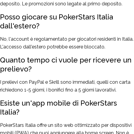
deposito. Le promozioni sono legate al primo deposito.
Posso giocare su PokerStars Italia
dall'estero?
No, l'account è regolamentato per giocatori residenti in Italia.
L'accesso dall'estero potrebbe essere bloccato.
Quanto tempo ci vuole per ricevere un
prelievo?
I prelievi con PayPal e Skrill sono immediati, quelli con carta
richiedono 1-5 giorni, i bonifici fino a 5 giorni lavorativi.
Esiste un'app mobile di PokerStars
Italia?
PokerStars Italia offre un sito web ottimizzato per dispositivi
mobili (PWA) che puoi aggiungere alla home screen. Non è