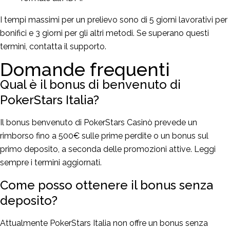
I tempi massimi per un prelievo sono di 5 giorni lavorativi per
bonifici e 3 giorni per gli altri metodi. Se superano questi
termini, contatta il supporto.
Domande frequenti
Qual è il bonus di benvenuto di
PokerStars Italia?
Il bonus benvenuto di PokerStars Casinò prevede un
rimborso fino a 500€ sulle prime perdite o un bonus sul
primo deposito, a seconda delle promozioni attive. Leggi
sempre i termini aggiornati.
Come posso ottenere il bonus senza
deposito?
Attualmente PokerStars Italia non offre un bonus senza