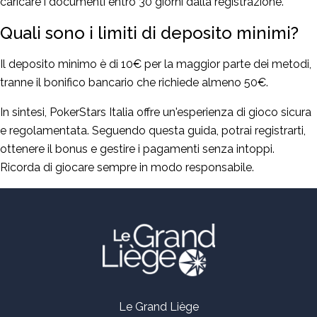
caricare i documenti entro 30 giorni dalla registrazione.
Quali sono i limiti di deposito minimi?
Il deposito minimo è di 10€ per la maggior parte dei metodi,
tranne il bonifico bancario che richiede almeno 50€.
In sintesi, PokerStars Italia offre un'esperienza di gioco sicura
e regolamentata. Seguendo questa guida, potrai registrarti,
ottenere il bonus e gestire i pagamenti senza intoppi.
Ricorda di giocare sempre in modo responsabile.
Le Grand Liège