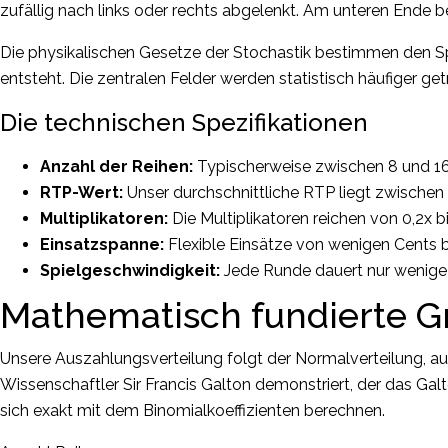
zufällig nach links oder rechts abgelenkt. Am unteren Ende b
Die physikalischen Gesetze der Stochastik bestimmen den Spie
entsteht. Die zentralen Felder werden statistisch häufiger ge
Die technischen Spezifikationen
Anzahl der Reihen:
Typischerweise zwischen 8 und 16 
RTP-Wert:
Unser durchschnittliche RTP liegt zwischen
Multiplikatoren:
Die Multiplikatoren reichen von 0,2x b
Einsatzspanne:
Flexible Einsätze von wenigen Cents bi
Spielgeschwindigkeit:
Jede Runde dauert nur wenige 
Mathematisch fundierte G
Unsere Auszahlungsverteilung folgt der Normalverteilung, 
Wissenschaftler Sir Francis Galton demonstriert, der das Galt
sich exakt mit dem Binomialkoeffizienten berechnen.