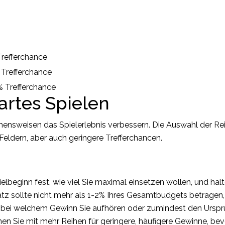
Trefferchance
 Trefferchance
% Trefferchance
artes Spielen
ensweisen das Spielerlebnis verbessern. Die Auswahl der Reih
eldern, aber auch geringere Trefferchancen.
elbeginn fest, wie viel Sie maximal einsetzen wollen, und halte
nsatz sollte nicht mehr als 1-2% Ihres Gesamtbudgets betrage
 bei welchem Gewinn Sie aufhören oder zumindest den Urspr
en Sie mit mehr Reihen für geringere, häufigere Gewinne, bev