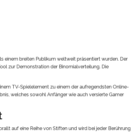
als einem breiten Publikum weltweit präsentiert wurden. Der
Tool zur Demonstration der Binomialverteilung. Die
einem TV-Spielelement zu einem der aufregendsten Online-
lebnis, welches sowohl Anfänger wie auch versierte Gamer
t
llt auf eine Reihe von Stiften und wird bei jeder Berührung