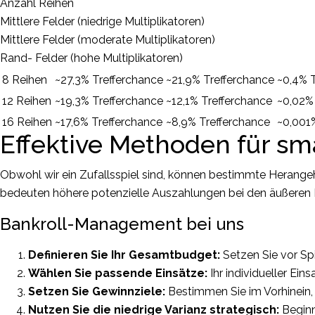
Anzahl Reihen
Mittlere Felder (niedrige Multiplikatoren)
Mittlere Felder (moderate Multiplikatoren)
Rand- Felder (hohe Multiplikatoren)
8 Reihen
~27,3% Trefferchance
~21,9% Trefferchance
~0,4% 
12 Reihen
~19,3% Trefferchance
~12,1% Trefferchance
~0,02%
16 Reihen
~17,6% Trefferchance
~8,9% Trefferchance
~0,001
Effektive Methoden für sm
Obwohl wir ein Zufallsspiel sind, können bestimmte Herangeh
bedeuten höhere potenzielle Auszahlungen bei den äußeren F
Bankroll-Management bei uns
Definieren Sie Ihr Gesamtbudget:
Setzen Sie vor Spi
Wählen Sie passende Einsätze:
Ihr individueller Ei
Setzen Sie Gewinnziele:
Bestimmen Sie im Vorhinein,
Nutzen Sie die niedrige Varianz strategisch:
Beginn