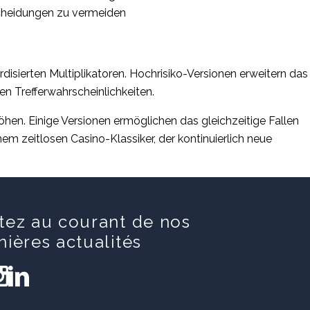
tscheidungen zu vermeiden
rdisierten Multiplikatoren. Hochrisiko-Versionen erweitern das
en Trefferwahrscheinlichkeiten.
en. Einige Versionen ermöglichen das gleichzeitige Fallen
nem zeitlosen Casino-Klassiker, der kontinuierlich neue
tez au courant de nos
nières actualités