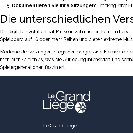
Dokumentieren Sie Ihre Sitzungen:
Tracking Ihrer E
Die unterschiedlichen Ver
Die digitale Evolution hat Plinko in zahlreichen Formen hervo
Spielboard auf 16 oder mehr Reihen und bieten extreme Multip
Moderne Umsetzungen integrieren progressive Elemente, bei d
mehrerer Spielchips, was die Aufregung intensiviert und schnel
Spielergenerationen fasziniert.
Le Grand Liège