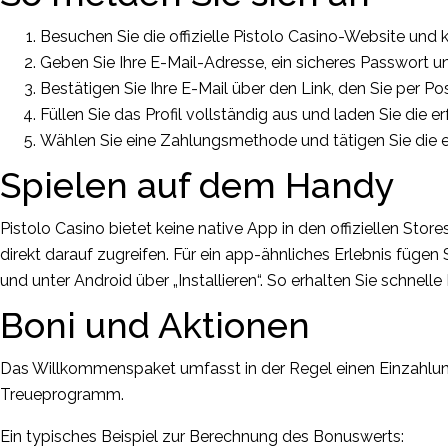
Besuchen Sie die offizielle Pistolo Casino-Website und kl
Geben Sie Ihre E-Mail-Adresse, ein sicheres Passwort un
Bestätigen Sie Ihre E-Mail über den Link, den Sie per Pos
Füllen Sie das Profil vollständig aus und laden Sie die
Wählen Sie eine Zahlungsmethode und tätigen Sie die 
Spielen auf dem Handy
Pistolo Casino bietet keine native App in den offiziellen St
direkt darauf zugreifen. Für ein app-ähnliches Erlebnis füge
und unter Android über „Installieren“. So erhalten Sie schne
Boni und Aktionen
Das Willkommenspaket umfasst in der Regel einen Einzahlung
Treueprogramm.
Ein typisches Beispiel zur Berechnung des Bonuswerts: