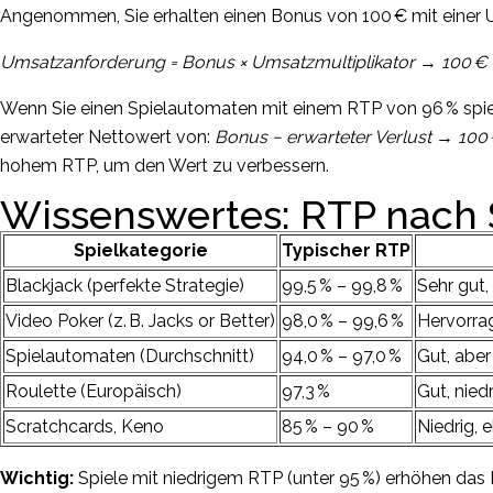
Angenommen, Sie erhalten einen Bonus von 100 € mit einer 
Umsatzanforderung = Bonus × Umsatzmultiplikator → 100 € ×
Wenn Sie einen Spielautomaten mit einem RTP von 96 % spiel
erwarteter Nettowert von:
Bonus − erwarteter Verlust → 100 
hohem RTP, um den Wert zu verbessern.
Wissenswertes: RTP nach 
Spielkategorie
Typischer RTP
Blackjack (perfekte Strategie)
99,5 % – 99,8 %
Sehr gut,
Video Poker (z. B. Jacks or Better)
98,0 % – 99,6 %
Hervorra
Spielautomaten (Durchschnitt)
94,0 % – 97,0 %
Gut, abe
Roulette (Europäisch)
97,3 %
Gut, niedr
Scratchcards, Keno
85 % – 90 %
Niedrig, 
Wichtig:
Spiele mit niedrigem RTP (unter 95 %) erhöhen das 