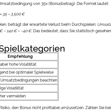
Umsatzbedingung von 35x (Bonusbetrag). Die Formel lautet:
 35 = 3.500 €
en, beträgt der erwartete Verlust beim Durchspielen:
Umsatz 
€ − 140 € = −40 €
. Das bedeutet, dass Sie statistisch geseh
Spielkategorien
Empfehlung
 aber hohe Volatilität
gend bei optimaler Spielweise
r Umsatzbedingungen beachten
ige Volatilität
eher vermeiden
Risiko, den Bonus nicht profitabel umzusetzen. Zählen Sie be