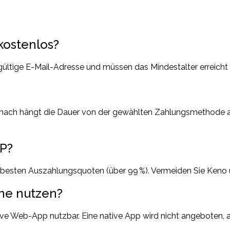
 kostenlos?
e gültige E-Mail-Adresse und müssen das Mindestalter erreicht
anach hängt die Dauer von der gewählten Zahlungsmethode ab
P?
e besten Auszahlungsquoten (über 99 %). Vermeiden Sie Keno u
ne nutzen?
ssive Web-App nutzbar. Eine native App wird nicht angeboten, 