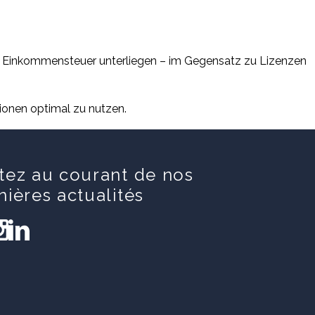
en Einkommensteuer unterliegen – im Gegensatz zu Lizenzen
ionen optimal zu nutzen.
tez au courant de nos
nières actualités