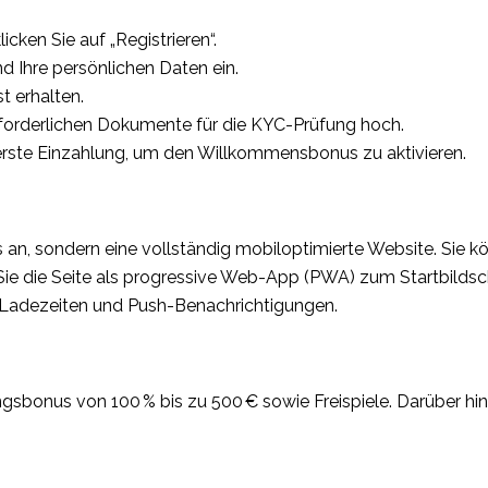
icken Sie auf „Registrieren“.
d Ihre persönlichen Daten ein.
t erhalten.
 erforderlichen Dokumente für die KYC-Prüfung hoch.
erste Einzahlung, um den Willkommensbonus zu aktivieren.
ores an, sondern eine vollständig mobiloptimierte Website. Si
n Sie die Seite als progressive Web-App (PWA) zum Startbilds
lle Ladezeiten und Push-Benachrichtigungen.
sbonus von 100 % bis zu 500 € sowie Freispiele. Darüber hi