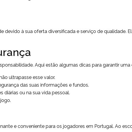
devido à sua oferta diversificada e serviço de qualidade. 
urança
onsabilidade. Aqui estão algumas dicas para garantir uma ex
ão ultrapasse esse valor.
segurança das suas informações e fundos.
s diárias ou na sua vida pessoal.
 jogo.
nante e conveniente para os jogadores em Portugal. Ao esco