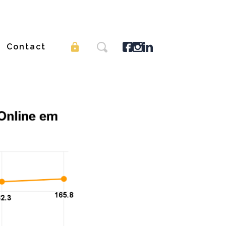
Contact