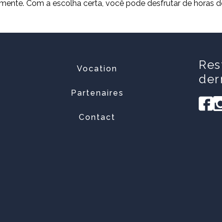
mente. Com a escolha certa, você pode desfrutar de horas d
Res
Vocation
der
Partenaires
Contact