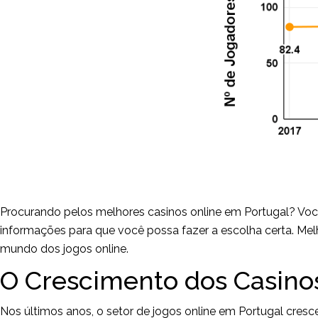
Melhores Casinos O
Procurando pelos melhores casinos online em Portugal? Você
informações para que você possa fazer a escolha certa. Me
mundo dos jogos online.
O Crescimento dos Casino
Nos últimos anos, o setor de jogos online em Portugal cre