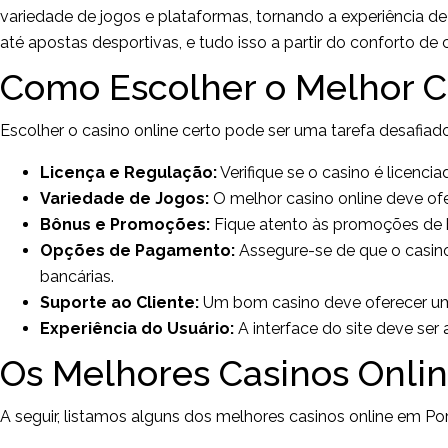
variedade de jogos e plataformas, tornando a experiência d
até apostas desportivas, e tudo isso a partir do conforto de 
Como Escolher o Melhor C
Escolher o casino online certo pode ser uma tarefa desafiado
Licença e Regulação:
Verifique se o casino é licenci
Variedade de Jogos:
O melhor casino online deve ofe
Bônus e Promoções:
Fique atento às promoções de b
Opções de Pagamento:
Assegure-se de que o casino
bancárias.
Suporte ao Cliente:
Um bom casino deve oferecer um s
Experiência do Usuário:
A interface do site deve ser
Os Melhores Casinos Onli
A seguir, listamos alguns dos melhores casinos online em Po