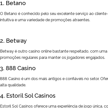
1. Betano
O Betano é conhecido pelo seu excelente serviço ao cliente
intuitiva e uma variedade de promoções atraentes.
2. Betway
Betway é outro casino online bastante respeitado, com uma 
promoções regulares para manter os jogadores engajados.
3. 888 Casino
888 Casino é um dos mais antigos e confiáveis no setor. Of
alta qualidade.
4. Estoril Sol Casinos
Estoril Sol Casinos oferece uma experiência de jogo única, 