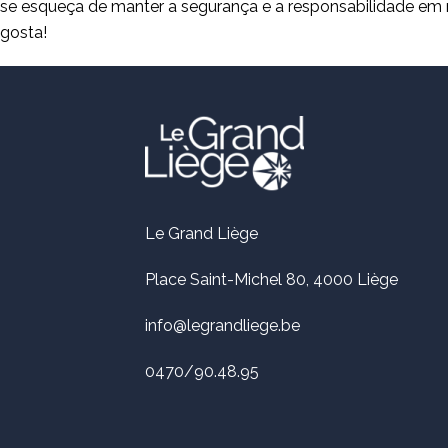
se esqueça de manter a segurança e a responsabilidade em 
gosta!
Le Grand Liège
Place Saint-Michel 80, 4000 Liège
info@legrandliege.be
0470/90.48.95