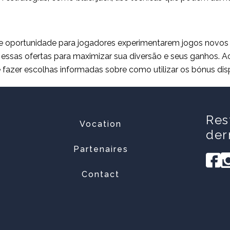
 oportunidade para jogadores experimentarem jogos novos 
ssas ofertas para maximizar sua diversão e seus ganhos. Ao
 fazer escolhas informadas sobre como utilizar os bónus disp
Res
Vocation
der
Partenaires
Contact