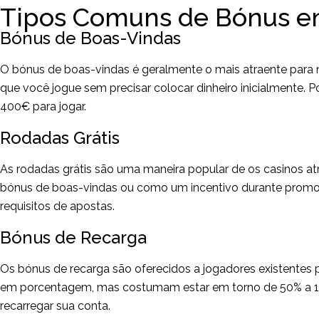
Tipos Comuns de Bónus e
Bónus de Boas-Vindas
O bónus de boas-vindas é geralmente o mais atraente para
que você jogue sem precisar colocar dinheiro inicialmente. 
400€ para jogar.
Rodadas Grátis
As rodadas grátis são uma maneira popular de os casinos at
bónus de boas-vindas ou como um incentivo durante promoç
requisitos de apostas.
Bónus de Recarga
Os bónus de recarga são oferecidos a jogadores existentes 
em porcentagem, mas costumam estar em torno de 50% a 100
recarregar sua conta.