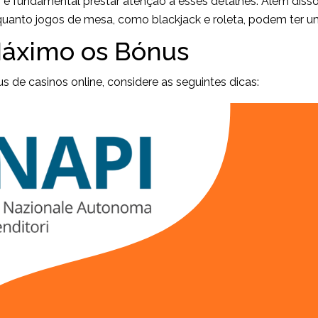
sso é fundamental prestar atenção a esses detalhes. Além d
nquanto jogos de mesa, como blackjack e roleta, podem ter 
Máximo os Bónus
 de casinos online, considere as seguintes dicas: