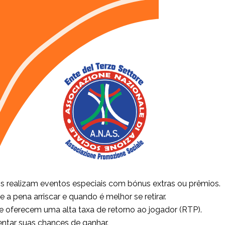
os realizam eventos especiais com bónus extras ou prêmios.
a pena arriscar e quando é melhor se retirar.
e oferecem uma alta taxa de retorno ao jogador (RTP).
ntar suas chances de ganhar.