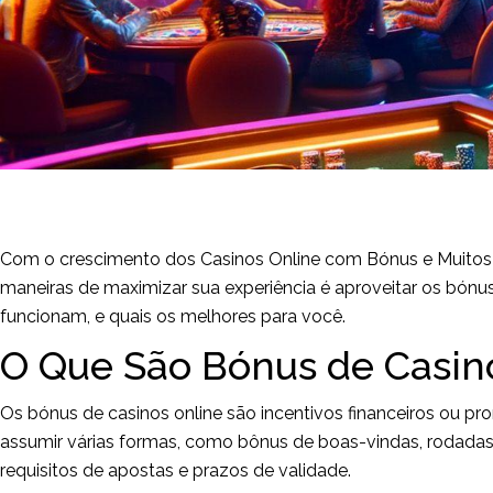
Os Melhores Casinos
Com o crescimento dos Casinos Online com Bónus e Muito
maneiras de maximizar sua experiência é aproveitar os bónus
funcionam, e quais os melhores para você.
O Que São Bónus de Casin
Os bónus de casinos online são incentivos financeiros ou p
assumir várias formas, como bônus de boas-vindas, rodadas g
requisitos de apostas e prazos de validade.