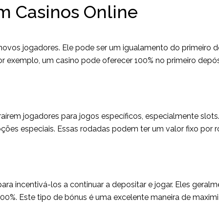
m Casinos Online
 novos jogadores. Ele pode ser um igualamento do primeiro
Por exemplo, um casino pode oferecer 100% no primeiro depósi
raírem jogadores para jogos específicos, especialmente slot
ões especiais. Essas rodadas podem ter um valor fixo por 
para incentivá-los a continuar a depositar e jogar. Eles ge
%. Este tipo de bónus é uma excelente maneira de maximiz