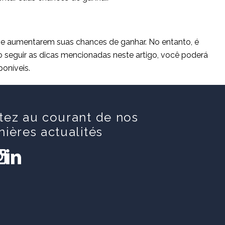
e aumentarem suas chances de ganhar. No entanto, é
 seguir as dicas mencionadas neste artigo, você poderá
oníveis.
tez au courant de nos
nières actualités