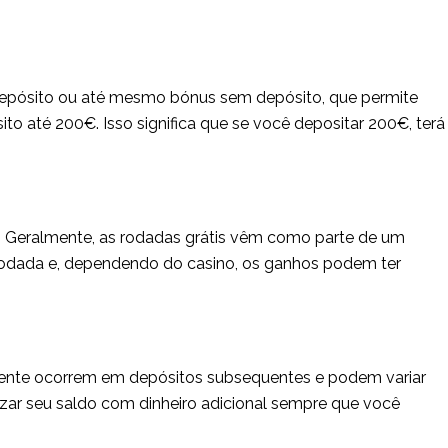
 depósito ou até mesmo bónus sem depósito, que permite
to até 200€. Isso significa que se você depositar 200€, terá
s. Geralmente, as rodadas grátis vêm como parte de um
rodada e, dependendo do casino, os ganhos podem ter
ralmente ocorrem em depósitos subsequentes e podem variar
ar seu saldo com dinheiro adicional sempre que você