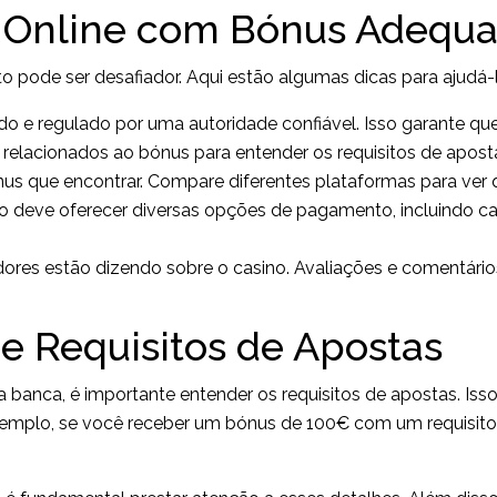
 Online com Bónus Adequ
to pode ser desafiador. Aqui estão algumas dicas para ajudá-
ado e regulado por uma autoridade confiável. Isso garante que
relacionados ao bónus para entender os requisitos de apost
us que encontrar. Compare diferentes plataformas para ver
deve oferecer diversas opções de pagamento, incluindo cartei
dores estão dizendo sobre o casino. Avaliações e comentário
e Requisitos de Apostas
anca, é importante entender os requisitos de apostas. Isso
exemplo, se você receber um bónus de 100€ com um requisito 