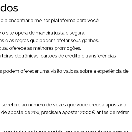
ados
lo a encontrar a melhor plataforma para você:
 o site opera de maneira justa e segura.
as e as regras que podem afetar seus ganhos.
 qual oferece as melhores promoções.
ras eletrônicas, cartões de crédito e transferências
s podem oferecer uma visão valiosa sobre a experiência de
 se refere ao número de vezes que você precisa apostar o
de aposta de 20x, precisará apostar 2000€ antes de retirar