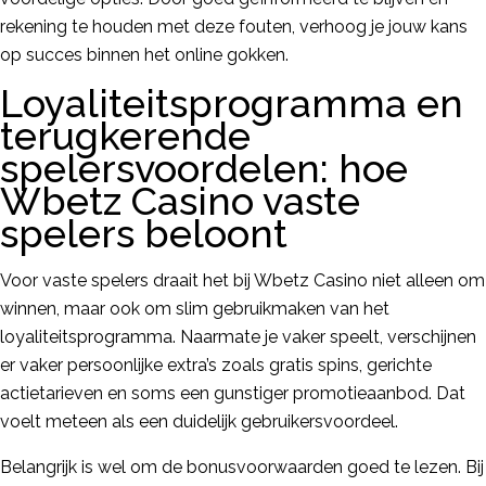
rekening te houden met deze fouten, verhoog je jouw kans
op succes binnen het online gokken.
Loyaliteitsprogramma en
terugkerende
spelersvoordelen: hoe
Wbetz Casino vaste
spelers beloont
Voor vaste spelers draait het bij Wbetz Casino niet alleen om
winnen, maar ook om slim gebruikmaken van het
loyaliteitsprogramma. Naarmate je vaker speelt, verschijnen
er vaker persoonlijke extra’s zoals gratis spins, gerichte
actietarieven en soms een gunstiger promotieaanbod. Dat
voelt meteen als een duidelijk gebruikersvoordeel.
Belangrijk is wel om de bonusvoorwaarden goed te lezen. Bij