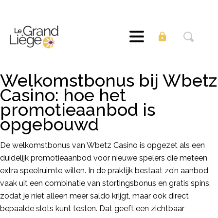
Welkomstbonus bij Wbetz
Casino: hoe het
promotieaanbod is
opgebouwd
De welkomstbonus van Wbetz Casino is opgezet als een
duidelijk promotieaanbod voor nieuwe spelers die meteen
extra speelruimte willen. In de praktijk bestaat zo’n aanbod
vaak uit een combinatie van stortingsbonus en gratis spins,
zodat je niet alleen meer saldo krijgt, maar ook direct
bepaalde slots kunt testen. Dat geeft een zichtbaar