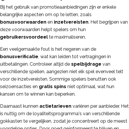
Bij het gebruik van promotieaanbiedingen zijn er enkele
belangrijke aspecten om op te letten, zoals
bonusvoorwaarden
en
inzetvereisten
. Het begrijpen van
deze voorwaarden helpt spelers om hun
gebruikersvoordeel
te maximaliseren.
Een veelgemaakte fout is het negeren van de
bonusverificatie
, wat kan leiden tot vertragingen in
uitbetalingen. Controleer altijd de
spelbijdrage
van
verschillende spellen, aangezien niet elk spel evenveel telt
voor de inzetvereisten. Sommige spelers benutten ook
seizoensacties en
gratis spins
niet optimaal, wat hun
kansen om te winnen kan beperken.
Daarnaast kunnen
actietarieven
variëren per aanbieder. Het
is nuttig om de loyaliteitsprogramma's van verschillende
gokkasten te vergelijken, zodat je concentreert op de meest
voordelige opties. Door goed geïnformeerd te blijven en