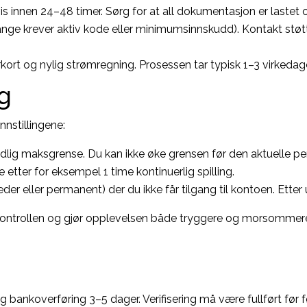
s innen 24–48 timer. Sørg for at all dokumentasjon er lastet o
nge krever aktiv kode eller minimumsinnskudd). Kontakt støt
ort og nylig strømregning. Prosessen tar typisk 1–3 virkedager
ng
nnstillingene:
edlig maksgrense. Du kan ikke øke grensen før den aktuelle per
etter for eksempel 1 time kontinuerlig spilling.
er eller permanent) der du ikke får tilgang til kontoen. Ette
 kontrollen og gjør opplevelsen både tryggere og morsommer
g bankoverføring 3–5 dager. Verifisering må være fullført før f