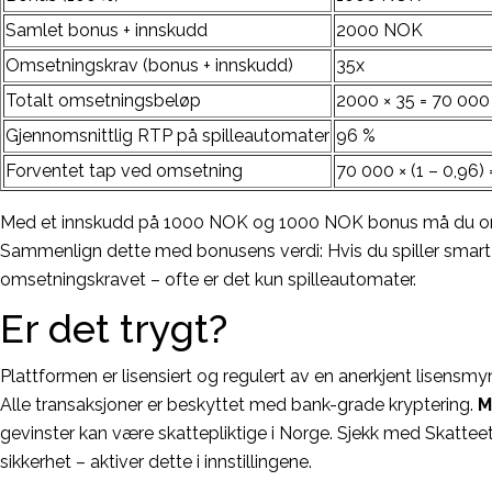
Samlet bonus + innskudd
2000 NOK
Omsetningskrav (bonus + innskudd)
35x
Totalt omsetningsbeløp
2000 × 35 = 70 00
Gjennomsnittlig RTP på spilleautomater
96 %
Forventet tap ved omsetning
70 000 × (1 – 0,96
Med et innskudd på 1000 NOK og 1000 NOK bonus må du omset
Sammenlign dette med bonusens verdi: Hvis du spiller smart
omsetningskravet – ofte er det kun spilleautomater.
Er det trygt?
Plattformen er lisensiert og regulert av en anerkjent lisensmy
Alle transaksjoner er beskyttet med bank-grade kryptering.
M
gevinster kan være skattepliktige i Norge. Sjekk med Skatteet
sikkerhet – aktiver dette i innstillingene.