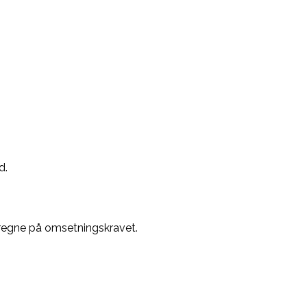
d.
u regne på omsetningskravet.