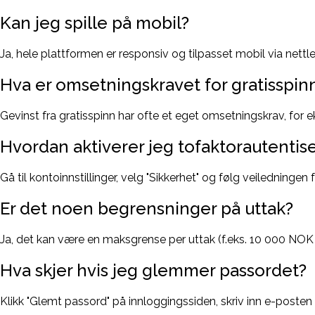
Kan jeg spille på mobil?
Ja, hele plattformen er responsiv og tilpasset mobil via net
Hva er omsetningskravet for gratisspin
Gevinst fra gratisspinn har ofte et eget omsetningskrav, for e
Hvordan aktiverer jeg tofaktorautentis
Gå til kontoinnstillinger, velg "Sikkerhet" og følg veiledninge
Er det noen begrensninger på uttak?
Ja, det kan være en maksgrense per uttak (f.eks. 10 000 NOK pe
Hva skjer hvis jeg glemmer passordet?
Klikk "Glemt passord" på innloggingssiden, skriv inn e-posten 