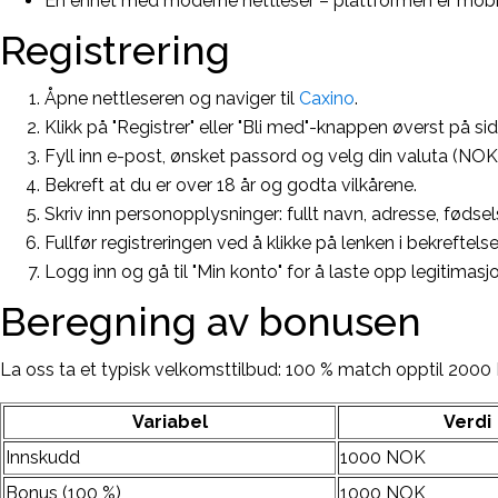
En enhet med moderne nettleser – plattformen er mobil
Registrering
Åpne nettleseren og naviger til
Caxino
.
Klikk på "Registrer" eller "Bli med"-knappen øverst på sid
Fyll inn e-post, ønsket passord og velg din valuta (NOK
Bekreft at du er over 18 år og godta vilkårene.
Skriv inn personopplysninger: fullt navn, adresse, fød
Fullfør registreringen ved å klikke på lenken i bekreftel
Logg inn og gå til "Min konto" for å laste opp legitimasjo
Beregning av bonusen
La oss ta et typisk velkomsttilbud: 100 % match opptil 2000 
Variabel
Verdi
Innskudd
1000 NOK
Bonus (100 %)
1000 NOK