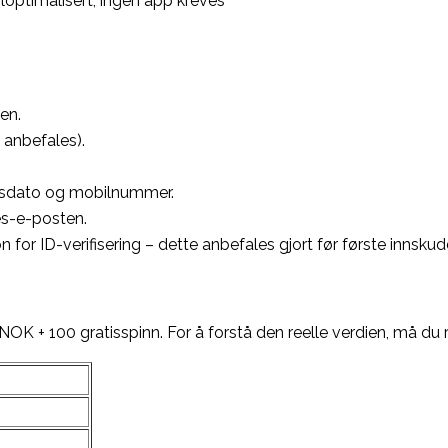
optimalisert, ingen app kreves
en.
 anbefales).
selsdato og mobilnummer.
ses-e-posten.
n for ID-verifisering – dette anbefales gjort før første innskud
NOK + 100 gratisspinn. For å forstå den reelle verdien, må d