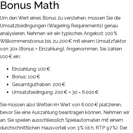
Bonus Math
Um den Wert eines Bonus zu verstehen, müssen Sie die
Umsatzbedingungen (Wagering Requirements) genau
analysieren. Nehmen wir ein typisches Angebot: 100 %
Willkommensbonus bis zu 200 € mit einem Umsatzfaktor
von 30x (Bonus + Einzahlung). Angenommen, Sie zahlen
100 € ein:
Einzahlung: 100 €
Bonus: 100 €
Gesamtguthaben: 200 €
Umsatzbedingung: 200 € × 30 = 6 000 €
Sie müssen also Wetten im Wert von 6 000 € platzieren,
bevor Sie eine Auszahlung beantragen können. Nehmen wir
an, Sie spielen ausschliesslich Spielautomaten mit einem
durchschnittlichen Hausvorteil von 3 % (d. h. RTP 97 %). Der