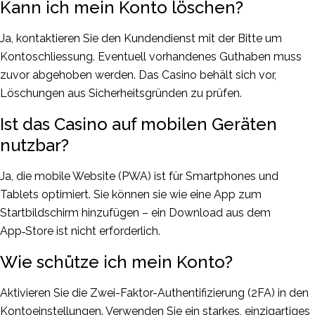
Kann ich mein Konto löschen?
Ja, kontaktieren Sie den Kundendienst mit der Bitte um
Kontoschliessung. Eventuell vorhandenes Guthaben muss
zuvor abgehoben werden. Das Casino behält sich vor,
Löschungen aus Sicherheitsgründen zu prüfen.
Ist das Casino auf mobilen Geräten
nutzbar?
Ja, die mobile Website (PWA) ist für Smartphones und
Tablets optimiert. Sie können sie wie eine App zum
Startbildschirm hinzufügen – ein Download aus dem
App‑Store ist nicht erforderlich.
Wie schütze ich mein Konto?
Aktivieren Sie die Zwei-Faktor-Authentifizierung (2FA) in den
Kontoeinstellungen. Verwenden Sie ein starkes, einzigartiges