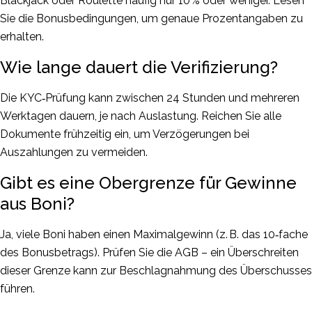
Blackjack oder Roulette häufig nur 10 % oder weniger. Lesen
Sie die Bonusbedingungen, um genaue Prozentangaben zu
erhalten.
Wie lange dauert die Verifizierung?
Die KYC‑Prüfung kann zwischen 24 Stunden und mehreren
Werktagen dauern, je nach Auslastung. Reichen Sie alle
Dokumente frühzeitig ein, um Verzögerungen bei
Auszahlungen zu vermeiden.
Gibt es eine Obergrenze für Gewinne
aus Boni?
Ja, viele Boni haben einen Maximalgewinn (z. B. das 10‑fache
des Bonusbetrags). Prüfen Sie die AGB – ein Überschreiten
dieser Grenze kann zur Beschlagnahmung des Überschusses
führen.