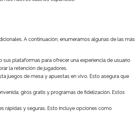
adicionales. A continuación, enumeramos algunas de las más
 sus plataformas para ofrecer una experiencia de usuario
rar la retención de jugadores.
sta juegos de mesa y apuestas en vivo. Esto asegura que
venida, giros gratis y programas de fidelización. Estos
 rápidas y seguras. Esto incluye opciones como