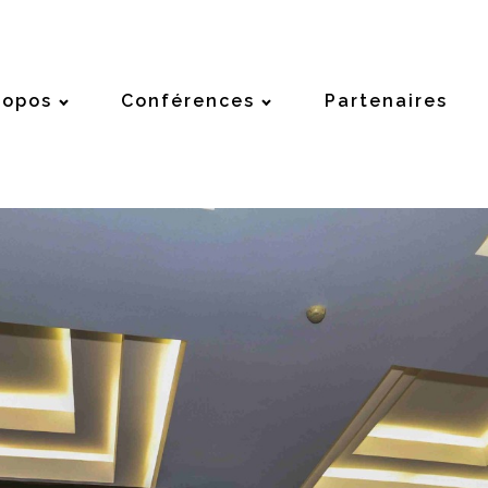
ropos
Conférences
Partenaires