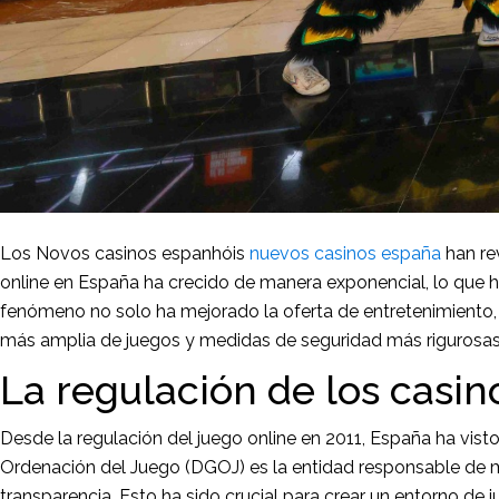
Los Novos casinos espanhóis
nuevos casinos españa
han rev
online en España ha crecido de manera exponencial, lo que h
fenómeno no solo ha mejorado la oferta de entretenimiento,
más amplia de juegos y medidas de seguridad más rigurosas
La regulación de los casi
Desde la regulación del juego online en 2011, España ha vist
Ordenación del Juego (DGOJ) es la entidad responsable de m
transparencia. Esto ha sido crucial para crear un entorno de