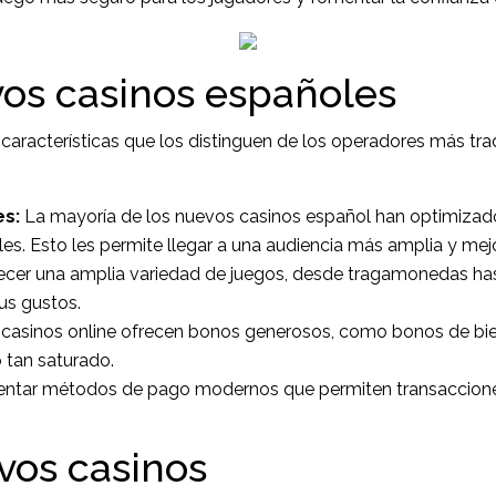
vos casinos españoles
características que los distinguen de los operadores más tr
es:
La mayoría de los nuevos casinos español han optimizado
s. Esto les permite llegar a una audiencia más amplia y mejo
recer una amplia variedad de juegos, desde tragamonedas ha
us gustos.
 casinos online ofrecen bonos generosos, como bonos de bien
 tan saturado.
entar métodos de pago modernos que permiten transacciones
vos casinos