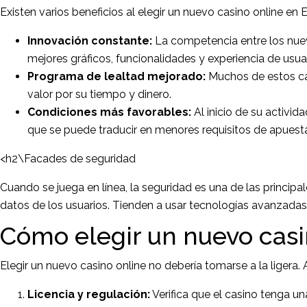
Existen varios beneficios al elegir un nuevo casino online en 
Innovación constante:
La competencia entre los nuev
mejores gráficos, funcionalidades y experiencia de usuar
Programa de lealtad mejorado:
Muchos de estos ca
valor por su tiempo y dinero.
Condiciones más favorables:
Al inicio de su activi
que se puede traducir en menores requisitos de apuest
<h2\Facades de seguridad
Cuando se juega en línea, la seguridad es una de las princip
datos de los usuarios. Tienden a usar tecnologías avanzadas 
Cómo elegir un nuevo cas
Elegir un nuevo casino online no debería tomarse a la ligera.
Licencia y regulación:
Verifica que el casino tenga un