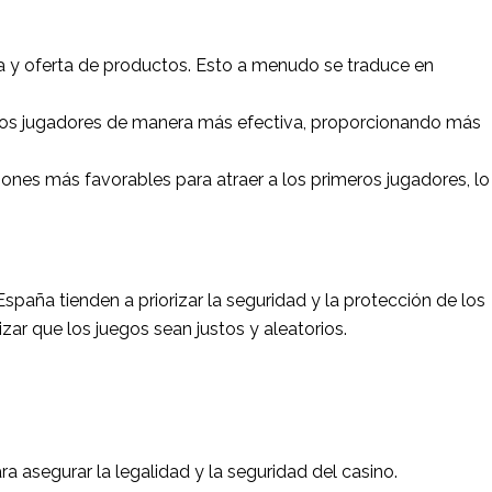
a y oferta de productos. Esto a menudo se traduce en
los jugadores de manera más efectiva, proporcionando más
ones más favorables para atraer a los primeros jugadores, lo
spaña tienden a priorizar la seguridad y la protección de los
ar que los juegos sean justos y aleatorios.
a asegurar la legalidad y la seguridad del casino.