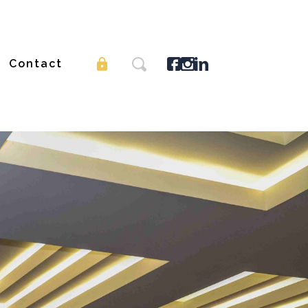
Contact