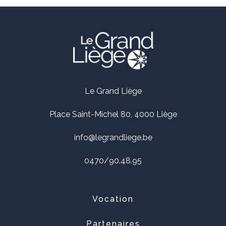
Le Grand Liège
Place Saint-Michel 80, 4000 Liège
info@legrandliege.be
0470/90.48.95
Vocation
Partenaires