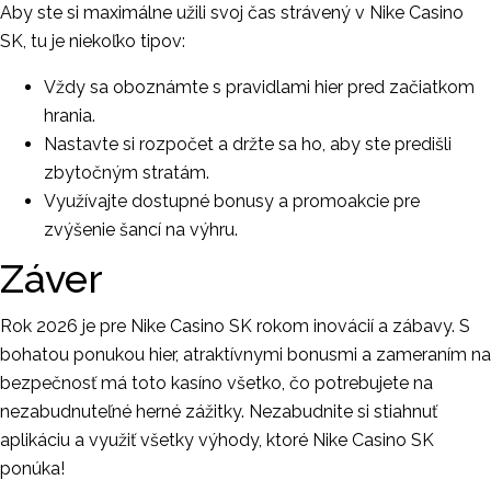
Aby ste si maximálne užili svoj čas strávený v Nike Casino
SK, tu je niekoľko tipov:
Vždy sa oboznámte s pravidlami hier pred začiatkom
hrania.
Nastavte si rozpočet a držte sa ho, aby ste predišli
zbytočným stratám.
Využívajte dostupné bonusy a promoakcie pre
zvýšenie šancí na výhru.
Záver
Rok 2026 je pre Nike Casino SK rokom inovácií a zábavy. S
bohatou ponukou hier, atraktívnymi bonusmi a zameraním na
bezpečnosť má toto kasíno všetko, čo potrebujete na
nezabudnuteľné herné zážitky. Nezabudnite si stiahnuť
aplikáciu a využiť všetky výhody, ktoré Nike Casino SK
ponúka!