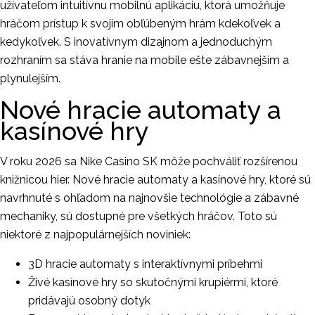
užívateľom intuitívnu mobilnú aplikáciu, ktorá umožňuje
hráčom prístup k svojim obľúbeným hrám kdekoľvek a
kedykoľvek. S inovatívnym dizajnom a jednoduchým
rozhraním sa stáva hranie na mobile ešte zábavnejším a
plynulejším.
Nové hracie automaty a
kasínové hry
V roku 2026 sa Nike Casino SK môže pochváliť rozšírenou
knižnicou hier. Nové hracie automaty a kasínové hry, ktoré sú
navrhnuté s ohľadom na najnovšie technológie a zábavné
mechaniky, sú dostupné pre všetkých hráčov. Toto sú
niektoré z najpopulárnejších noviniek:
3D hracie automaty s interaktívnymi príbehmi
Živé kasínové hry so skutočnými krupiérmi, ktoré
pridávajú osobný dotyk