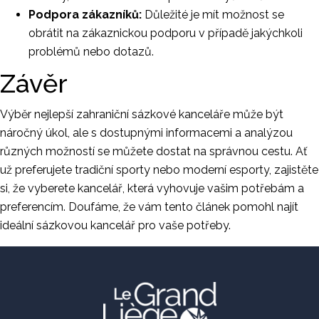
Podpora zákazníků:
Důležité je mít možnost se
obrátit na zákaznickou podporu v případě jakýchkoli
problémů nebo dotazů.
Závěr
Výběr nejlepší zahraniční sázkové kanceláře může být
náročný úkol, ale s dostupnými informacemi a analýzou
různých možností se můžete dostat na správnou cestu. Ať
už preferujete tradiční sporty nebo moderní esporty, zajistěte
si, že vyberete kancelář, která vyhovuje vašim potřebám a
preferencím. Doufáme, že vám tento článek pomohl najít
ideální sázkovou kancelář pro vaše potřeby.