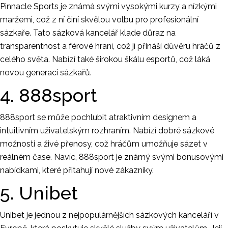
Pinnacle Sports je známá svými vysokými kurzy a nízkými
maržemi, což z ní činí skvělou volbu pro profesionální
sázkaře. Tato sázková kancelář klade důraz na
transparentnost a férové hraní, což jí přináší důvěru hráčů z
celého světa. Nabízí také širokou škálu esportů, což láká
novou generaci sázkařů.
4. 888sport
888sport se může pochlubit atraktivním designem a
intuitivním uživatelským rozhraním. Nabízí dobré sázkové
možnosti a živé přenosy, což hráčům umožňuje sázet v
reálném čase. Navíc, 888sport je známý svými bonusovými
nabídkami, které přitahují nové zákazníky.
5. Unibet
Unibet je jednou z nejpopulárnějších sázkových kanceláří v