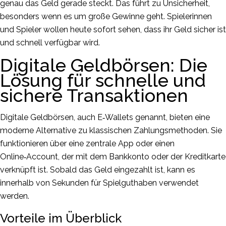
genau das Geld gerade steckt. Das führt zu Unsicherheit,
besonders wenn es um große Gewinne geht. Spielerinnen
und Spieler wollen heute sofort sehen, dass ihr Geld sicher ist
und schnell verfügbar wird.
Digitale Geldbörsen: Die
Lösung für schnelle und
sichere Transaktionen
Digitale Geldbörsen, auch E‑Wallets genannt, bieten eine
moderne Alternative zu klassischen Zahlungsmethoden. Sie
funktionieren über eine zentrale App oder einen
Online‑Account, der mit dem Bankkonto oder der Kreditkarte
verknüpft ist. Sobald das Geld eingezahlt ist, kann es
innerhalb von Sekunden für Spielguthaben verwendet
werden.
Vorteile im Überblick