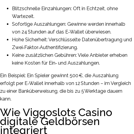
Blitzschnelle Einzahlungen: Oft in Echtzeit, ohne
Wartezeit.
Sofortige Auszahlungen: Gewinne werden innerhalb
von 24 Stunden auf das E‑Wallet überwiesen.
Hohe Sicherheit: Verschlüsselte Datenübertragung und
Zwei‑Faktor‑Authentifizierung.
Keine zusätzlichen Gebühren: Viele Anbieter erheben
keine Kosten für Ein‑ und Auszahlungen.
Ein Beispiel: Ein Spieler gewinnt 500 €, die Auszahlung
erfolgt per E‑Wallet innerhalb von 12 Stunden – im Vergleich
zu einer Banküberweisung, die bis zu 5 Werktage dauern
kann.
Wie Viggoslots Casino
digitale Geldbörsen
integriert