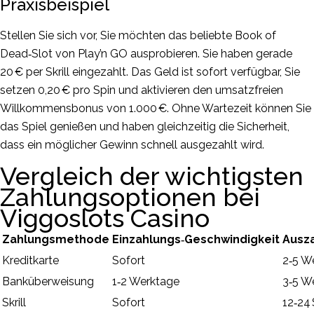
Praxisbeispiel
Stellen Sie sich vor, Sie möchten das beliebte Book of
Dead‑Slot von Play’n GO ausprobieren. Sie haben gerade
20 € per Skrill eingezahlt. Das Geld ist sofort verfügbar, Sie
setzen 0,20 € pro Spin und aktivieren den um­satz­freien
Willkommensbonus von 1.000 €. Ohne Wartezeit können Sie
das Spiel genießen und haben gleichzeitig die Sicherheit,
dass ein möglicher Gewinn schnell ausgezahlt wird.
Vergleich der wichtigsten
Zahlungsoptionen bei
Viggoslots Casino
Zahlungsmethode
Einzahlungs‑Geschwindigkeit
Ausz
Kreditkarte
Sofort
2‑5 W
Banküberweisung
1‑2 Werktage
3‑5 W
Skrill
Sofort
12‑24