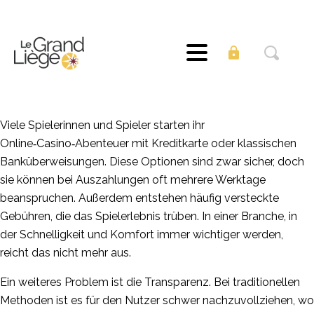
Viele Spielerinnen und Spieler starten ihr
Online‑Casino‑Abenteuer mit Kreditkarte oder klassischen
Banküberweisungen. Diese Optionen sind zwar sicher, doch
sie können bei Auszahlungen oft mehrere Werktage
beanspruchen. Außerdem entstehen häufig versteckte
Gebühren, die das Spielerlebnis trüben. In einer Branche, in
der Schnelligkeit und Komfort immer wichtiger werden,
reicht das nicht mehr aus.
Ein weiteres Problem ist die Transparenz. Bei traditionellen
Methoden ist es für den Nutzer schwer nachzuvollziehen, wo