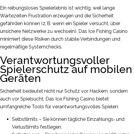
Ein reibungsloses Spielerlebnis ist wichtig, weil lange
Wartezeiten Frustration erzeugen und die Sicherheit
gefährden können (z. B. wenn ein Spieler versucht, über
unsichere Netzwerke zu wechseln). Das Ice Fishing Casino
minimiert diese Risiken durch stabile Verbindungen und
regelmäßige Systemchecks.
Verantwortungsvoller
Spielerschutz auf mobilen
Geräten
Sicherheit bedeutet nicht nur Schutz vor Hackern, sondern
auch vor Spielsucht. Das Ice Fishing Casino bietet
umfangreiche Tools für verantwortungsvolles Spielen:
Selbstlimits – Sie können tägliche Einzahlungs‑ und
Verlustlimits festlegen.