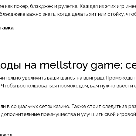
ие как покер, блэкджек и рулетка. Каждая из этих игр им
лэкджеке важно знать, когда делать хит или стойку, что
тавка
оды на mellstroy game: 
чительно увеличить ваши шансы на выигрыш. Промокоды 
. Чтобы воспользоваться промокодом, вам нужно ввести 
 в социальных сетях казино. Также стоит следить за ра
ь дополнительные преимущества и улучшить свой игровой
мокод.