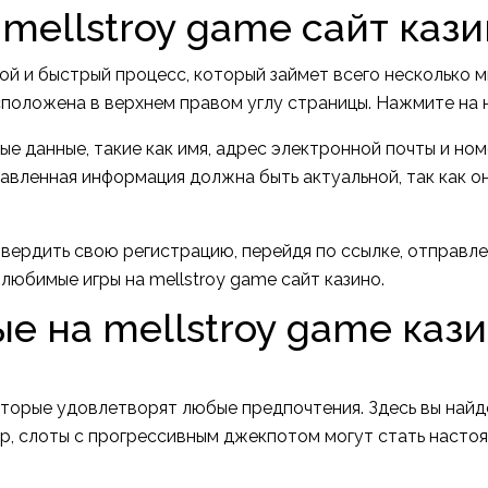
mellstroy game сайт кази
той и быстрый процесс, который займет всего несколько 
асположена в верхнем правом углу страницы. Нажмите на 
ые данные, такие как имя, адрес электронной почты и н
тавленная информация должна быть актуальной, так как 
вердить свою регистрацию, перейдя по ссылке, отправле
 любимые игры на mellstroy game сайт казино.
 на mellstroy game казин
оторые удовлетворят любые предпочтения. Здесь вы найде
р, слоты с прогрессивным джекпотом могут стать насто