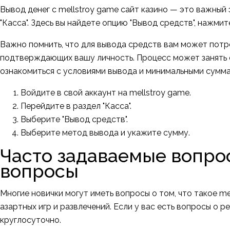
Вывод денег с mellstroy game сайт казино — это важный 
"Касса". Здесь вы найдете опцию "Вывод средств", нажмит
Важно помнить, что для вывода средств вам может потр
подтверждающих вашу личность. Процесс может занять о
ознакомиться с условиями вывода и минимальными сумма
Войдите в свой аккаунт на mellstroy game.
Перейдите в раздел "Касса".
Выберите "Вывод средств".
Выберите метод вывода и укажите сумму.
Часто задаваемые вопрос
вопросы
Многие новички могут иметь вопросы о том, что такое m
азартных игр и развлечений. Если у вас есть вопросы о 
круглосуточно.