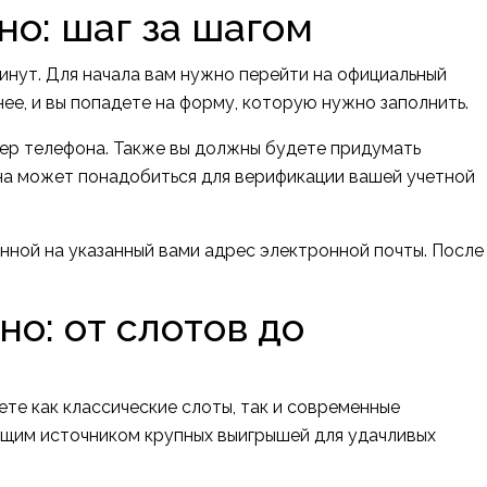
но: шаг за шагом
минут. Для начала вам нужно перейти на официальный
нее, и вы попадете на форму, которую нужно заполнить.
омер телефона. Также вы должны будете придумать
она может понадобиться для верификации вашей учетной
нной на указанный вами адрес электронной почты. После
о: от слотов до
те как классические слоты, так и современные
ящим источником крупных выигрышей для удачливых