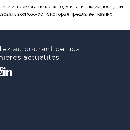
, как использовать промокоды и какие акции доступны
ьзовать возможности, которые предлагает казино
tez au courant de nos
nières actualités