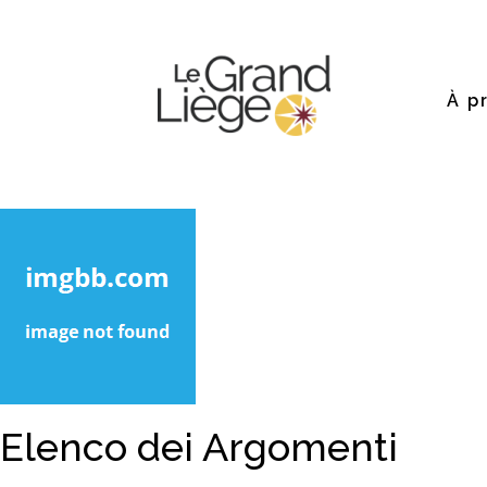
À p
Elenco dei Argomenti