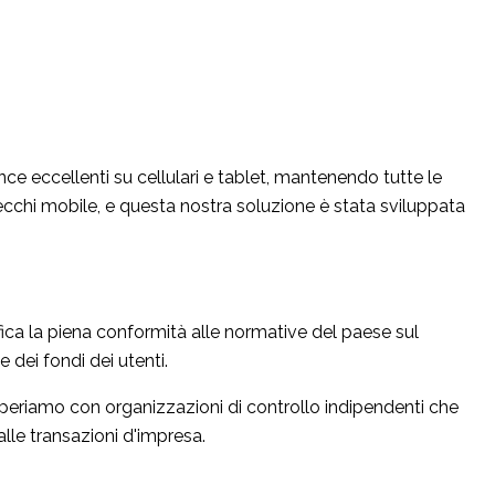
ce eccellenti su cellulari e tablet, mantenendo tutte le
recchi mobile, e questa nostra soluzione è stata sviluppata
ca la piena conformità alle normative del paese sul
 dei fondi dei utenti.
operiamo con organizzazioni di controllo indipendenti che
alle transazioni d'impresa.