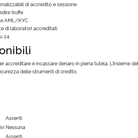
nalizzabili di accredito e sessione
dire truffe
arie AML/KYC
e di laboratori accreditati
su 24
nibili
r accreditare e incassare denaro in piena tutela. L'insieme del
sicurezza delle strumenti di credito.
Assenti
vi
Nessuna
Assenti