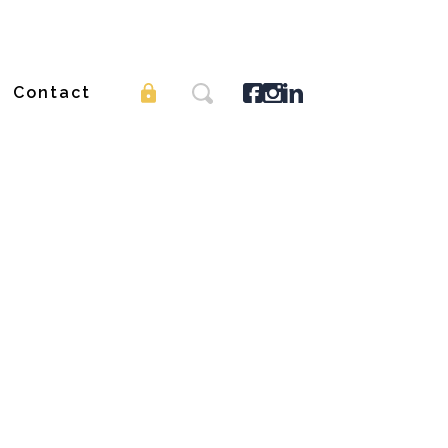
Contact