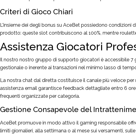
Criteri di Gioco Chiari
L'insieme dei degli bonus su AceBet possiedono condizioni di 
prodotto: queste slot contribuiscono al 100%, mentre roulette
Assistenza Giocatori Profe
Il nostro nostro gruppo di supporto giocatori è accessibile 7 g
gestionale o inerente ai transazioni nel minimo lasso di tempo 
La nostra chat dal diretta costituisce il canale più veloce per 
assistenza email garantisce feedback dettagliate entro 6 ore
frequenti organizzate per categoria.
Gestione Consapevole del Intrattenim
AceBet promuove in modo attivo il gaming responsabile offren
limiti giornalieri, alla settimana o al mese sui versamenti, su