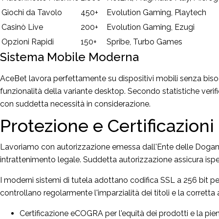
Giochi da Tavolo
450+
Evolution Gaming, Playtech
Casinò Live
200+
Evolution Gaming, Ezugi
Opzioni Rapidi
150+
Spribe, Turbo Games
Sistema Mobile Moderna
AceBet lavora perfettamente su dispositivi mobili senza bisog
funzionalità della variante desktop. Secondo statistiche verif
con suddetta necessità in considerazione.
Protezione e Certificazion
Lavoriamo con autorizzazione emessa dall'Ente delle Dogane 
intrattenimento legale. Suddetta autorizzazione assicura ispez
I moderni sistemi di tutela adottano codifica SSL a 256 bit p
controllano regolarmente l'imparzialità dei titoli e la corrett
Certificazione eCOGRA per l'equità dei prodotti e la pie