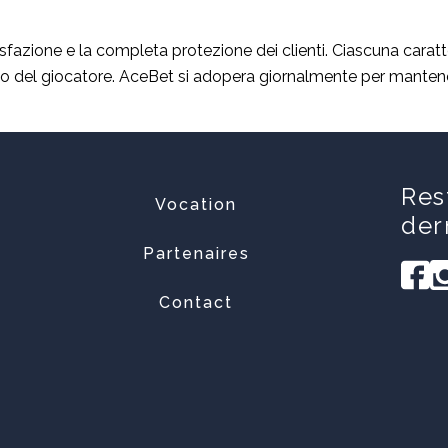
azione e la completa protezione dei clienti. Ciascuna caratte
io del giocatore. AceBet si adopera giornalmente per mantenere
Res
Vocation
der
Partenaires
Contact