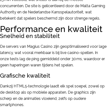
concurrenten. De site is gelicentieerd door de Malta Gaming
Authority en de Nederlandse Kansspelautoriteit, wat
betekent dat spelers beschermd zijn door strenge regels.
Performance en kwaliteit
Snelheid en stabiliteit
De servers van Magius Casino zijn geoptimaliseerd voor lage
latency, wat vooral merkbaar is bij live casino-spellen. In
onze tests lag de ping gemiddeld onder 30 ms, waardoor er
geen haperingen waren tijdens het spelen.
Grafische kwaliteit
Dankzij HTML5‑technologie laadt elk spel soepel, zowel op
de desktop als op mobiele apparaten. De graphics zijn
scherp en de animaties vloeiend, zelfs op oudere
smartphones.