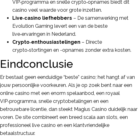
VIP‑programma en snelle crypto‑opnames biedt dit
casino veel waarde voor grote inzetten.
Live‑casino liefhebbers
– De samenwerking met
Evolution Gaming levert een van de beste
live‑ervaringen in Nederland.
Crypto‑enthousiastelingen
– Directe
crypto‑stortingen en -opnames zonder extra kosten.
Eindconclusie
Er bestaat geen eenduidige “beste” casino; het hangt af van
jouw persoonlijke voorkeuren. Als je op zoek bent naar een
online casino met een enorm spelaanbod, een royaal
VIP‑programma, snelle cryptobetalingen en een
betrouwbare licentie, dan steekt Magius Casino duidelijk naar
voren. De site combineert een breed scala aan slots, een
professioneel live casino en een klantvriendelijke
betaalstructuur.