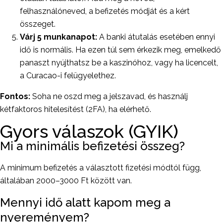
felhasználóneved, a befizetés módját és a kért
összeget.
Várj 5 munkanapot:
A banki átutalás esetében ennyi
idő is normális. Ha ezen túl sem érkezik meg, emelkedő
panaszt nyújthatsz be a kaszinóhoz, vagy ha licencelt,
a Curacao-i felügyelethez.
Fontos:
Soha ne oszd meg a jelszavad, és használj
kétfaktoros hitelesítést (2FA), ha elérhető.
Gyors válaszok (GYIK)
Mi a minimális befizetési összeg?
A minimum befizetés a választott fizetési módtól függ,
általában 2000–3000 Ft között van.
Mennyi idő alatt kapom meg a
nyereményem?