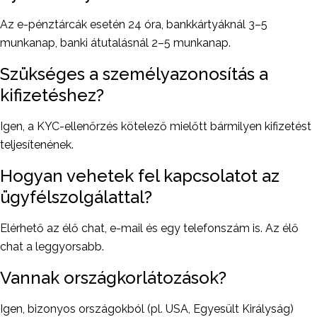
Az e-pénztárcák esetén 24 óra, bankkártyáknál 3–5
munkanap, banki átutalásnál 2–5 munkanap.
Szükséges a személyazonosítás a
kifizetéshez?
Igen, a KYC-ellenőrzés kötelező mielőtt bármilyen kifizetést
teljesítenének.
Hogyan vehetek fel kapcsolatot az
ügyfélszolgálattal?
Elérhető az élő chat, e-mail és egy telefonszám is. Az élő
chat a leggyorsabb.
Vannak országkorlátozások?
Igen, bizonyos országokból (pl. USA, Egyesült Királyság)