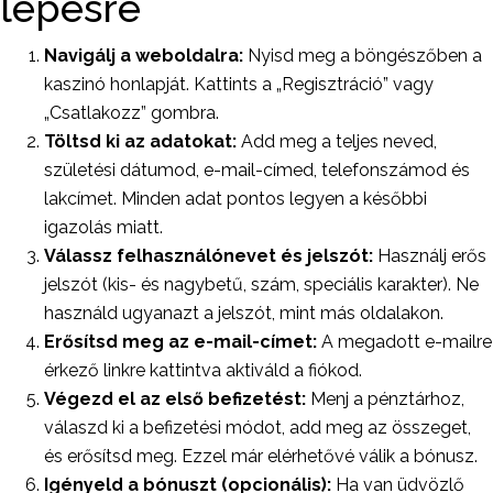
lépésre
Navigálj a weboldalra:
Nyisd meg a böngészőben a
kaszinó honlapját. Kattints a „Regisztráció” vagy
„Csatlakozz” gombra.
Töltsd ki az adatokat:
Add meg a teljes neved,
születési dátumod, e-mail-címed, telefonszámod és
lakcímet. Minden adat pontos legyen a későbbi
igazolás miatt.
Válassz felhasználónevet és jelszót:
Használj erős
jelszót (kis- és nagybetű, szám, speciális karakter). Ne
használd ugyanazt a jelszót, mint más oldalakon.
Erősítsd meg az e-mail-címet:
A megadott e-mailre
érkező linkre kattintva aktiváld a fiókod.
Végezd el az első befizetést:
Menj a pénztárhoz,
válaszd ki a befizetési módot, add meg az összeget,
és erősítsd meg. Ezzel már elérhetővé válik a bónusz.
Igényeld a bónuszt (opcionális):
Ha van üdvözlő