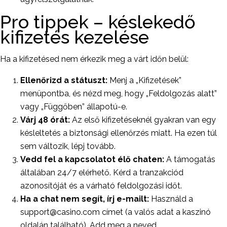
Pro tippek – késlekedő
kifizetés kezelése
Ha a kifizetésed nem érkezik meg a várt időn belül:
Ellenőrizd a státuszt:
Menj a „Kifizetések”
menüpontba, és nézd meg, hogy „Feldolgozás alatt”
vagy „Függőben” állapotú-e.
Várj 48 órát:
Az első kifizetéseknél gyakran van egy
késleltetés a biztonsági ellenőrzés miatt. Ha ezen túl
sem változik, lépj tovább.
Vedd fel a kapcsolatot élő chaten:
A támogatás
általában 24/7 elérhető. Kérd a tranzakciód
azonosítóját és a várható feldolgozási időt.
Ha a chat nem segít, írj e-mailt:
Használd a
support@casino.com címet (a valós adat a kaszinó
oldalán található). Add meg a neved,