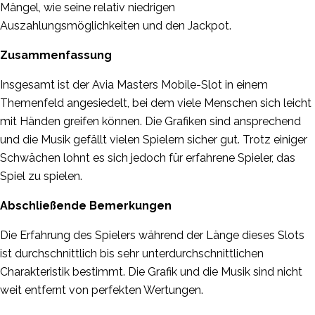
Mängel, wie seine relativ niedrigen
Auszahlungsmöglichkeiten und den Jackpot.
Zusammenfassung
Insgesamt ist der Avia Masters Mobile-Slot in einem
Themenfeld angesiedelt, bei dem viele Menschen sich leicht
mit Händen greifen können. Die Grafiken sind ansprechend
und die Musik gefällt vielen Spielern sicher gut. Trotz einiger
Schwächen lohnt es sich jedoch für erfahrene Spieler, das
Spiel zu spielen.
Abschließende Bemerkungen
Die Erfahrung des Spielers während der Länge dieses Slots
ist durchschnittlich bis sehr unterdurchschnittlichen
Charakteristik bestimmt. Die Grafik und die Musik sind nicht
weit entfernt von perfekten Wertungen.