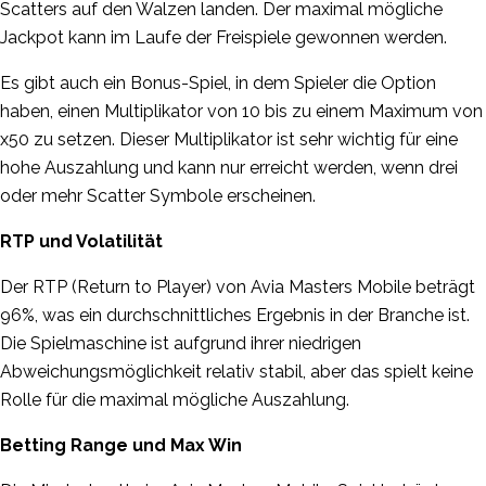
Scatters auf den Walzen landen. Der maximal mögliche
Jackpot kann im Laufe der Freispiele gewonnen werden.
Es gibt auch ein Bonus-Spiel, in dem Spieler die Option
haben, einen Multiplikator von 10 bis zu einem Maximum von
x50 zu setzen. Dieser Multiplikator ist sehr wichtig für eine
hohe Auszahlung und kann nur erreicht werden, wenn drei
oder mehr Scatter Symbole erscheinen.
RTP und Volatilität
Der RTP (Return to Player) von Avia Masters Mobile beträgt
96%, was ein durchschnittliches Ergebnis in der Branche ist.
Die Spielmaschine ist aufgrund ihrer niedrigen
Abweichungsmöglichkeit relativ stabil, aber das spielt keine
Rolle für die maximal mögliche Auszahlung.
Betting Range und Max Win