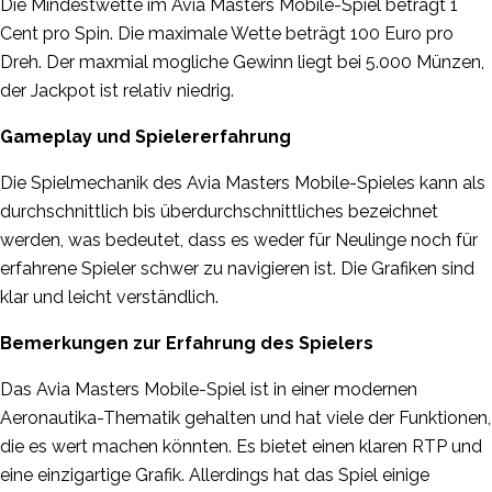
Die Mindestwette im Avia Masters Mobile-Spiel beträgt 1
Cent pro Spin. Die maximale Wette beträgt 100 Euro pro
Dreh. Der maxmial mogliche Gewinn liegt bei 5.000 Münzen,
der Jackpot ist relativ niedrig.
Gameplay und Spielererfahrung
Die Spielmechanik des Avia Masters Mobile-Spieles kann als
durchschnittlich bis überdurchschnittliches bezeichnet
werden, was bedeutet, dass es weder für Neulinge noch für
erfahrene Spieler schwer zu navigieren ist. Die Grafiken sind
klar und leicht verständlich.
Bemerkungen zur Erfahrung des Spielers
Das Avia Masters Mobile-Spiel ist in einer modernen
Aeronautika-Thematik gehalten und hat viele der Funktionen,
die es wert machen könnten. Es bietet einen klaren RTP und
eine einzigartige Grafik. Allerdings hat das Spiel einige