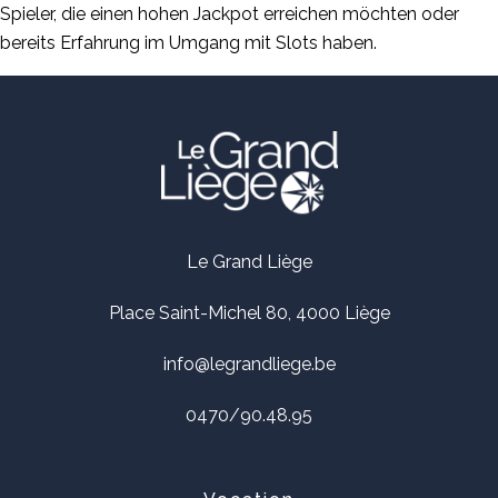
Spieler, die einen hohen Jackpot erreichen möchten oder
bereits Erfahrung im Umgang mit Slots haben.
Le Grand Liège
Place Saint-Michel 80, 4000 Liège
info@legrandliege.be
0470/90.48.95