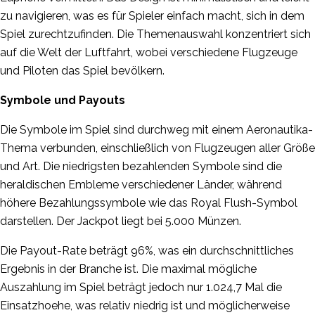
zu navigieren, was es für Spieler einfach macht, sich in dem
Spiel zurechtzufinden. Die Themenauswahl konzentriert sich
auf die Welt der Luftfahrt, wobei verschiedene Flugzeuge
und Piloten das Spiel bevölkern.
Symbole und Payouts
Die Symbole im Spiel sind durchweg mit einem Aeronautika-
Thema verbunden, einschließlich von Flugzeugen aller Größe
und Art. Die niedrigsten bezahlenden Symbole sind die
heraldischen Embleme verschiedener Länder, während
höhere Bezahlungssymbole wie das Royal Flush-Symbol
darstellen. Der Jackpot liegt bei 5.000 Münzen.
Die Payout-Rate beträgt 96%, was ein durchschnittliches
Ergebnis in der Branche ist. Die maximal mögliche
Auszahlung im Spiel beträgt jedoch nur 1.024,7 Mal die
Einsatzhoehe, was relativ niedrig ist und möglicherweise