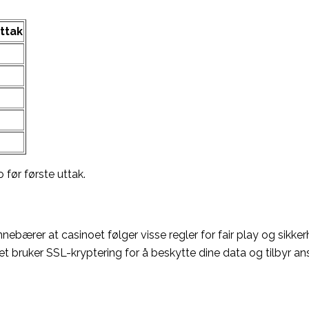
ttak
o før første uttak.
ebærer at casinoet følger visse regler for fair play og sikker
et bruker SSL-kryptering for å beskytte dine data og tilbyr a