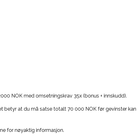
l 2000 NOK med omsetningskrav 35x (bonus + innskudd).
betyr at du må satse totalt 70 000 NOK før gevinster kan
rene for nøyaktig informasjon.