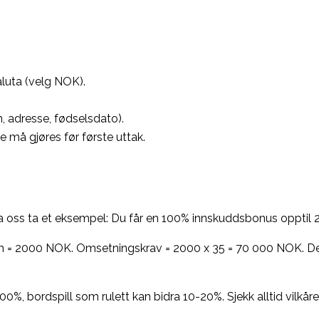
luta (velg NOK).
, adresse, fødselsdato).
må gjøres før første uttak.
La oss ta et eksempel: Du får en 100% innskuddsbonus oppti
= 2000 NOK. Omsetningskrav = 2000 x 35 = 70 000 NOK. Det 
100%, bordspill som rulett kan bidra 10-20%. Sjekk alltid vilkå