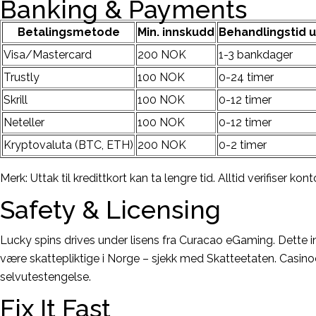
Banking & Payments
Betalingsmetode
Min. innskudd
Behandlingstid u
Visa/Mastercard
200 NOK
1-3 bankdager
Trustly
100 NOK
0-24 timer
Skrill
100 NOK
0-12 timer
Neteller
100 NOK
0-12 timer
Kryptovaluta (BTC, ETH)
200 NOK
0-2 timer
Merk: Uttak til kredittkort kan ta lengre tid. Alltid verifiser kont
Safety & Licensing
Lucky spins drives under lisens fra Curacao eGaming. Dette inn
være skattepliktige i Norge – sjekk med Skatteetaten. Casino
selvutestengelse.
Fix It Fast