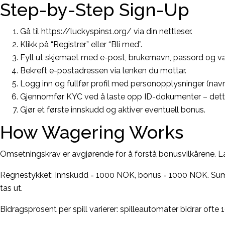
Step-by-Step Sign-Up
Gå til https://luckyspins1.org/ via din nettleser.
Klikk på “Registrer” eller “Bli med”.
Fyll ut skjemaet med e-post, brukernavn, passord og va
Bekreft e-postadressen via lenken du mottar.
Logg inn og fullfør profil med personopplysninger (navn
Gjennomfør KYC ved å laste opp ID-dokumenter – dette 
Gjør et første innskudd og aktiver eventuell bonus.
How Wagering Works
Omsetningskrav er avgjørende for å forstå bonusvilkårene. 
Regnestykket: Innskudd = 1000 NOK, bonus = 1000 NOK. Sum 
tas ut.
Bidragsprosent per spill varierer: spilleautomater bidrar ofte 