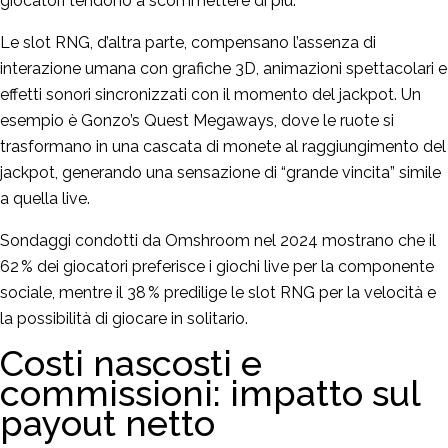
giocatori tendono a scommettere di più.
Le slot RNG, d’altra parte, compensano l’assenza di
interazione umana con grafiche 3D, animazioni spettacolari e
effetti sonori sincronizzati con il momento del jackpot. Un
esempio è Gonzo’s Quest Megaways, dove le ruote si
trasformano in una cascata di monete al raggiungimento del
jackpot, generando una sensazione di “grande vincita” simile
a quella live.
Sondaggi condotti da Omshroom nel 2024 mostrano che il
62 % dei giocatori preferisce i giochi live per la componente
sociale, mentre il 38 % predilige le slot RNG per la velocità e
la possibilità di giocare in solitario.
Costi nascosti e
commissioni: impatto sul
payout netto