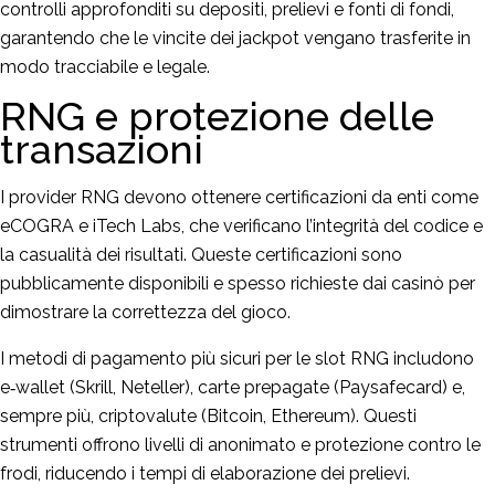
controlli approfonditi su depositi, prelievi e fonti di fondi,
garantendo che le vincite dei jackpot vengano trasferite in
modo tracciabile e legale.
RNG e protezione delle
transazioni
I provider RNG devono ottenere certificazioni da enti come
eCOGRA e iTech Labs, che verificano l’integrità del codice e
la casualità dei risultati. Queste certificazioni sono
pubblicamente disponibili e spesso richieste dai casinò per
dimostrare la correttezza del gioco.
I metodi di pagamento più sicuri per le slot RNG includono
e‑wallet (Skrill, Neteller), carte prepagate (Paysafecard) e,
sempre più, criptovalute (Bitcoin, Ethereum). Questi
strumenti offrono livelli di anonimato e protezione contro le
frodi, riducendo i tempi di elaborazione dei prelievi.