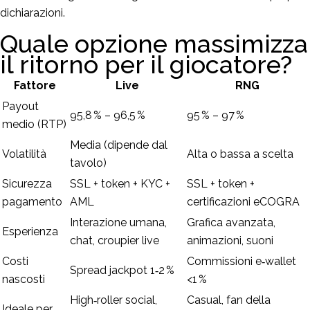
dichiarazioni.
Quale opzione massimizza
il ritorno per il giocatore?
Fattore
Live
RNG
Payout
95,8 % – 96,5 %
95 % – 97 %
medio (RTP)
Media (dipende dal
Volatilità
Alta o bassa a scelta
tavolo)
Sicurezza
SSL + token + KYC +
SSL + token +
pagamento
AML
certificazioni eCOGRA
Interazione umana,
Grafica avanzata,
Esperienza
chat, croupier live
animazioni, suoni
Costi
Commissioni e‑wallet
Spread jackpot 1‑2 %
nascosti
<1 %
High‑roller social,
Casual, fan della
Ideale per