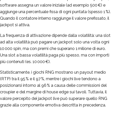
software assegna un valore iniziale (ad esempio 500 €) e
aggiunge una percentuale fissa di ogni puntata (spesso 1 %).
Quando il contatore interno raggiunge il valore prefissato, il
jackpot si attiva.
La frequenza di attivazione dipende dalla volatilità: una slot
ad alta volatilità può pagare un jackpot solo una volta ogni
10 000 spin, ma con premi che superano 1 milione di euro.
Una slot a bassa volatilità paga più spesso, ma con importi
più contenuti (es. 10 000 €).
Statisticamente, i giochi RNG mostrano un payout medio
(RTP) tra il 95 % e il 97 %, mentre i giochi live tendono a
posizionarsi intorno al 96 % a causa delle commissioni del
croupier e del margine di house edge sui tavoli. Tuttavia, il
valore percepito dei jackpot live può superare quello RNG
grazie alla componente emotiva descritta in precedenza.