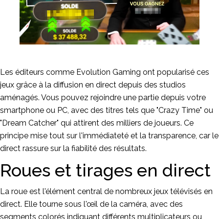
Les éditeurs comme Evolution Gaming ont popularisé ces
jeux grâce à la diffusion en direct depuis des studios
aménagés. Vous pouvez rejoindre une partie depuis votre
smartphone ou PC, avec des titres tels que "Crazy Time" ou
"Dream Catcher" qui attirent des milliers de joueurs. Ce
principe mise tout sur l'immédiateté et la transparence, car le
direct rassure sur la fiabilité des résultats.
Roues et tirages en direct
La roue est l'élément central de nombreux jeux télévisés en
direct. Elle tourne sous l'œil de la caméra, avec des
segments colorés indiquant différents multiplicateurs ou