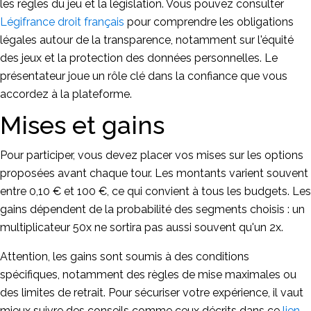
les règles du jeu et la législation. Vous pouvez consulter
Légifrance droit français
pour comprendre les obligations
légales autour de la transparence, notamment sur l'équité
des jeux et la protection des données personnelles. Le
présentateur joue un rôle clé dans la confiance que vous
accordez à la plateforme.
Mises et gains
Pour participer, vous devez placer vos mises sur les options
proposées avant chaque tour. Les montants varient souvent
entre 0,10 € et 100 €, ce qui convient à tous les budgets. Les
gains dépendent de la probabilité des segments choisis : un
multiplicateur 50x ne sortira pas aussi souvent qu'un 2x.
Attention, les gains sont soumis à des conditions
spécifiques, notamment des règles de mise maximales ou
des limites de retrait. Pour sécuriser votre expérience, il vaut
mieux suivre des conseils comme ceux décrits dans ce
lien