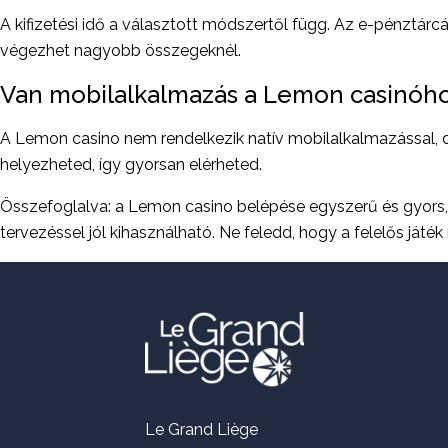
A kifizetési idő a választott módszertől függ. Az e-pénztárc
végezhet nagyobb összegeknél.
Van mobilalkalmazás a Lemon casinóh
A Lemon casino nem rendelkezik natív mobilalkalmazással, d
helyezheted, így gyorsan elérheted.
Összefoglalva: a Lemon casino belépése egyszerű és gyors,
tervezéssel jól kihasználható. Ne feledd, hogy a felelős já
Le Grand Liège