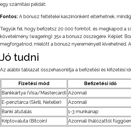
egy számítási példát:
Fontos:
A bónusz feltételei kaszinónként eltérhetnek, mindi
Tegyük fel, hogy befizetsz 20 000 forintot, és megkapod a 1
követelmény (wagering) 35x a bónusz összegére. Képlet: Bónu
megforgatnod, mielőtt a bónusz nyereményeit kivehetnéd. Az 
Jó tudni
Az alábbi táblázat összehasonlítja a befizetési és kifizetési 
Fizetési mód
Befizetési idő
Bankkártya (Visa/Mastercard)
Azonnali
E-pénztárca (Skrill, Neteller)
Azonnali
Banki átutalás
1-3 munkanap
Kriptovaluta (Bitcoin)
Azonnali (hálózattól függően