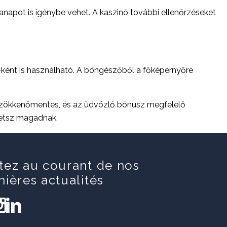
kanapot is igénybe vehet. A kaszinó további ellenőrzéseket
-ként is használható. A böngészőből a főképernyőre
y zökkenőmentes, és az üdvözlő bónusz megfelelő
dhetsz magadnak.
tez au courant de nos
nières actualités