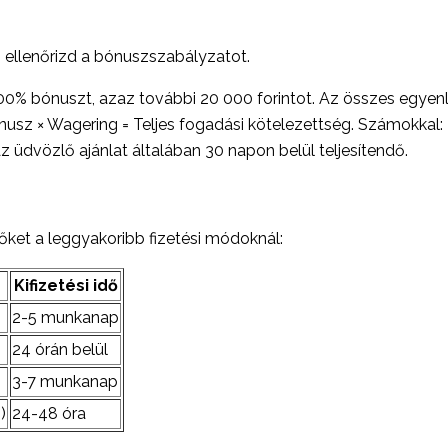
g ellenőrizd a bónuszszabályzatot.
00% bónuszt, azaz további 20 000 forintot. Az összes egyenle
sz × Wagering = Teljes fogadási kötelezettség. Számokkal: 2
üdvözlő ajánlat általában 30 napon belül teljesítendő.
időket a leggyakoribb fizetési módoknál:
Kifizetési idő
2-5 munkanap
24 órán belül
3-7 munkanap
)
24-48 óra