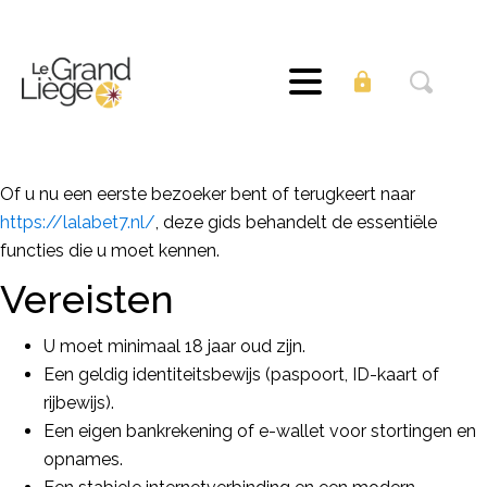
Of u nu een eerste bezoeker bent of terugkeert naar
https://lalabet7.nl/
, deze gids behandelt de essentiële
functies die u moet kennen.
Vereisten
U moet minimaal 18 jaar oud zijn.
Een geldig identiteitsbewijs (paspoort, ID-kaart of
rijbewijs).
Een eigen bankrekening of e-wallet voor stortingen en
opnames.