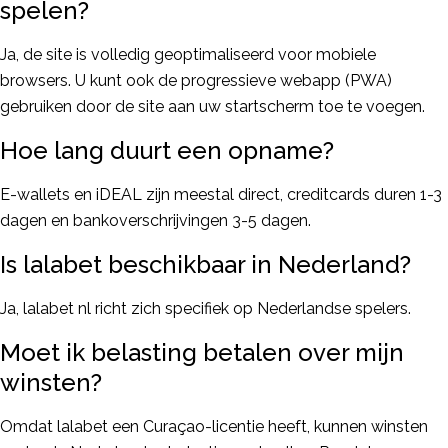
spelen?
Ja, de site is volledig geoptimaliseerd voor mobiele
browsers. U kunt ook de progressieve webapp (PWA)
gebruiken door de site aan uw startscherm toe te voegen.
Hoe lang duurt een opname?
E-wallets en iDEAL zijn meestal direct, creditcards duren 1-3
dagen en bankoverschrijvingen 3-5 dagen.
Is lalabet beschikbaar in Nederland?
Ja, lalabet nl richt zich specifiek op Nederlandse spelers.
Moet ik belasting betalen over mijn
winsten?
Omdat lalabet een Curaçao-licentie heeft, kunnen winsten