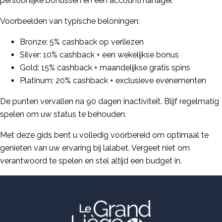
persoonlijke bonussen en een accountmanager.
Voorbeelden van typische beloningen:
Bronze: 5% cashback op verliezen
Silver: 10% cashback + een wekelijkse bonus
Gold: 15% cashback + maandelijkse gratis spins
Platinum: 20% cashback + exclusieve evenementen
De punten vervallen na 90 dagen inactiviteit. Blijf regelmatig
spelen om uw status te behouden.
Met deze gids bent u volledig voorbereid om optimaal te
genieten van uw ervaring bij lalabet. Vergeet niet om
verantwoord te spelen en stel altijd een budget in.