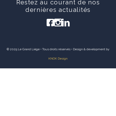
Restez au courant de nos
dernières actualités
© 2025 Le Grand Liège • Tous droits réservés • Design & development by
KNOK Design