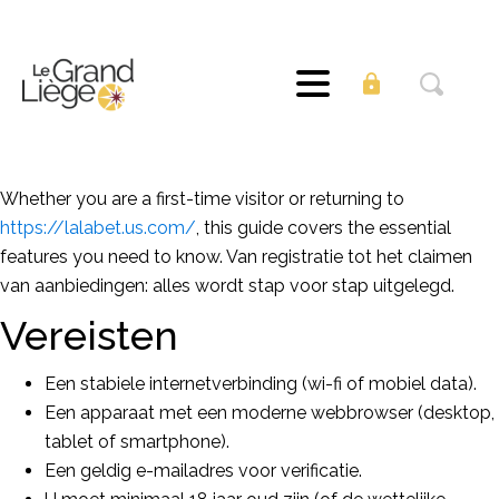
Whether you are a first-time visitor or returning to
https://lalabet.us.com/
, this guide covers the essential
features you need to know. Van registratie tot het claimen
van aanbiedingen: alles wordt stap voor stap uitgelegd.
Vereisten
Een stabiele internetverbinding (wi-fi of mobiel data).
Een apparaat met een moderne webbrowser (desktop,
tablet of smartphone).
Een geldig e-mailadres voor verificatie.