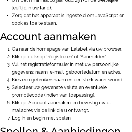
U moet minimaal 18 jaar oud zijn (of de wettelijke
leeftijd in uw land).
Zorg dat het apparaat is ingesteld om JavaScript en
cookies toe te staan.
Account aanmaken
Ga naar de homepage van Lalabet via uw browser.
Klik op de knop ‘Registreren’ of ‘Aanmelden’.
Vul het registratieformulier in met uw persoonlijke
gegevens: naam, e-mail, geboortedatum en adres.
Kies een gebruikersnaam en een sterk wachtwoord.
Selecteer uw gewenste valuta en eventuele
promotiecode (indien van toepassing).
Klik op ‘Account aanmaken’ en bevestig uw e-
mailadres via de link die u ontvangt.
Log in en begin met spelen.
Spellen & Aanbiedingen