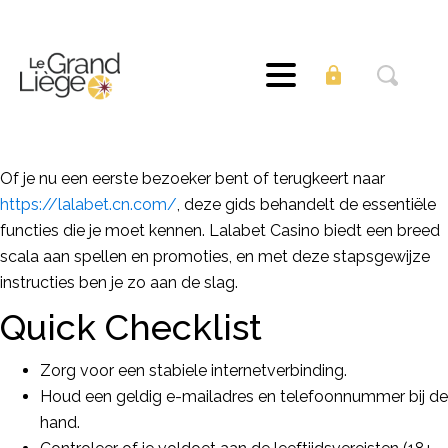
Of je nu een eerste bezoeker bent of terugkeert naar
https://lalabet.cn.com/
, deze gids behandelt de essentiële
functies die je moet kennen. Lalabet Casino biedt een breed
scala aan spellen en promoties, en met deze stapsgewijze
instructies ben je zo aan de slag.
Quick Checklist
Zorg voor een stabiele internetverbinding.
Houd een geldig e-mailadres en telefoonnummer bij de
hand.