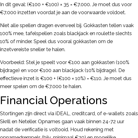
In dit geval: (€100 + €100) × 35 = €7.000. Je moet dus voor
€7.000 inzetten voordat je aan de voorwaarde voldoet.
Niet alle spellen dragen evenveel bij. Gokkasten tellen vaak
100% mee, tafelspellen zoals blackjack en roulette slechts
10% of minder. Speel dus vooral gokkasten om de
inzetvereiste sneller te halen.
Voorbeeld: Stel je speelt voor €100 aan gokkasten (100%
bijdrage) en voor €100 aan blackjack (10% bijdrage). De
effectieve inzet is €100 + (€100 × 10%) = €110. Je moet dus
meer spelen om de €7.000 te halen.
Financial Operations
Stortingen zijn direct via iDEAL, creditcard, of e-wallets zoals
Skrill en Neteller. Opnames gaan vaak binnen 24-72 uur
nadat de verificatie is voltooid. Houd rekening met
opnamedrempels (bijv. minimaal €20) en mogelijke