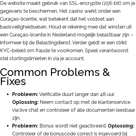
De website maakt gebruik van SSL-encryptie (256-bit) om je
gegevens te beschermen. Het casino werkt onder een
Curaçao-licentie, wat betekent dat het voldoet aan
basisveiligheidseisen. Houd er rekening mee dat winsten uit
een Curaçao-licentie in Nederland mogelijk belastbaar zijn –
informeer bij de Belastingdienst. Verder geldt er een strikt
KYC-beleid om fraude te voorkomen. Speel verantwoord:
stel stortingslimieten in via je account.
Common Problems &
Fixes
Probleem:
Verificatie duurt langer dan 48 uur.
Oplossing:
Neem contact op met de klantenservice
via live chat en controleer of alle documenten leesbaar
zijn.
Probleem:
Bonus wordt niet geactiveerd.
Oplossing:
Controleer of de bonuscode correct is ingevoerd bij