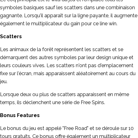
symboles basiques sauf les scatters dans une combinaison
gagnante. Lorsqu'il apparaît sur la ligne payante, il augmente
également le multiplicateur du gain pour ce line win.
Scatters
Les animaux de la forêt représentent les scatters et se
démarquent des autres symboles par leur design unique et
leurs couleurs vives. Les scatters n'ont pas d'emplacement
fixe sur l'écran, mais apparaissent aléatoirement au cours du
jeu.
Lorsque deux ou plus de scatters apparaissent en même
temps, ils déclenchent une série de Free Spins.
Bonus Features
Le bonus du jeu est appelé "Free Road" et se déroule sur 10
tours gratuits. Ce bonus offre également un multiplicateur