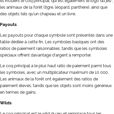
Ils incluent le coq principal, qui est également le logo du jeu ;
les animaux de la forêt (tigre, léopard, panthère), ainsi que
des objets tels qu'un chapeau et un livre.
Payouts
Les payouts pour chaque symbole sont présentés dans une
table dédiée à cette fin. Les symboles basiques ont des
ratios de paiement raisonnables, tandis que les symboles
spéciaux offrent davantage d'argent à remporter.
Le coq principal a le plus haut ratio de paiement parmi tous
les symboles, avec un multiplicateur maximum de 10 000.
Les animaux de la forêt ont également des ratios de
paiement élevés, tandis que les objets sont moins généreux
en termes de gains.
Wilds
Le coq principal est le wild du jeu et remplace tous les