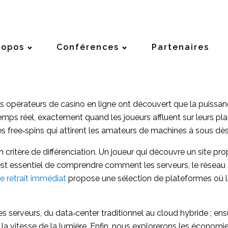
ropos
Conférences
Partenaires
pérateurs de casino en ligne ont découvert que la puissance de 
emps réel, exactement quand les joueurs affluent sur leurs pl
ree‑spins qui attirent les amateurs de machines à sous dès l
 critère de différenciation. Un joueur qui découvre un site pr
il est essentiel de comprendre comment les serveurs, le réseau 
ne retrait immédiat
propose une sélection de plateformes où la 
 des serveurs, du data‑center traditionnel au cloud hybride ; en
à la vitesse de la lumière. Enfin, nous explorerons les économi