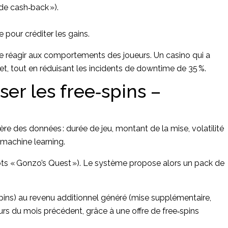
 de cash‑back »).
 pour créditer les gains.
 de réagir aux comportements des joueurs. Un casino qui a
t, tout en réduisant les incidents de downtime de 35 %.
er les free‑spins –
e des données : durée de jeu, montant de la mise, volatilité
 machine learning.
 slots « Gonzo’s Quest »). Le système propose alors un pack de
ns) au revenu additionnel généré (mise supplémentaire,
urs du mois précédent, grâce à une offre de free‑spins