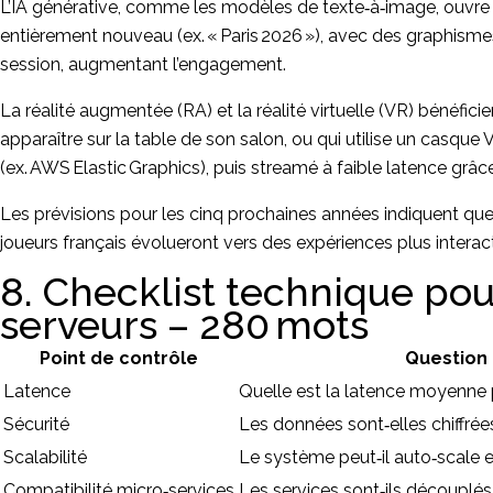
L’IA générative, comme les modèles de texte‑à‑image, ouvre 
entièrement nouveau (ex. « Paris 2026 »), avec des graphismes
session, augmentant l’engagement.
La réalité augmentée (RA) et la réalité virtuelle (VR) bénéfic
apparaître sur la table de son salon, ou qui utilise un casqu
(ex. AWS Elastic Graphics), puis streamé à faible latence grâce
Les prévisions pour les cinq prochaines années indiquent que
joueurs français évolueront vers des expériences plus interact
8. Checklist technique pou
serveurs – 280 mots
Point de contrôle
Question 
Latence
Quelle est la latence moyenne 
Sécurité
Les données sont‑elles chiffrées
Scalabilité
Le système peut‑il auto‑scale e
Compatibilité micro‑services
Les services sont‑ils découplés