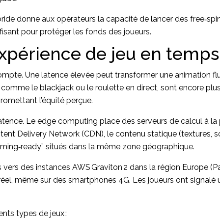
ide donne aux opérateurs la capacité de lancer des free‑spin
isant pour protéger les fonds des joueurs.
 expérience de jeu en temps
pte. Une latence élevée peut transformer une animation flui
e, comme le blackjack ou le roulette en direct, sont encore plu
promettant l’équité perçue.
a latence. Le edge computing place des serveurs de calcul à l
ntent Delivery Network (CDN), le contenu statique (textures, s
 “gaming‑ready” situés dans la même zone géographique.
 vers des instances AWS Graviton 2 dans la région Europe (P
 réel, même sur des smartphones 4G. Les joueurs ont signalé u
ents types de jeux :