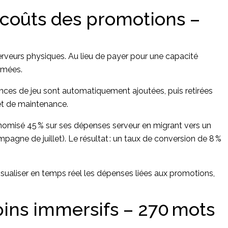
 coûts des promotions –
rveurs physiques. Au lieu de payer pour une capacité
mmées.
tances de jeu sont automatiquement ajoutées, puis retirées
 et de maintenance.
omisé 45 % sur ses dépenses serveur en migran​t vers un
pagne de juillet). Le résultat : un taux de conversion de 8 %
sualiser en temps réel les dépenses liées aux promotions,
spins immersifs – 270 mots