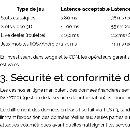
Type de jeu
Latence acceptable
Latenc
Slots classiques
≤ 80 ms
38 ms (e
Slots vidéo 3D
≤ 100 ms
55 ms (c
Live dealer (roulette)
≤ 150 ms
112 ms (
Jeux mobiles (iOS/Android)
≤ 70 ms
45 ms (e
En investissant dans l’edge et le CDN, les opérateurs garant
estivales.
3. Sécurité et conformité 
Les casinos en ligne manipulent des données financières se
ISO 27001 (gestion de la sécurité de l’information) est donc 
Le chiffrement des données en transit se fait via TLS 1.3, tan
limitant l’exposition des données réelles aux seules parties 
attaques volumétriques avant qu’elles n’atteignent les serveur