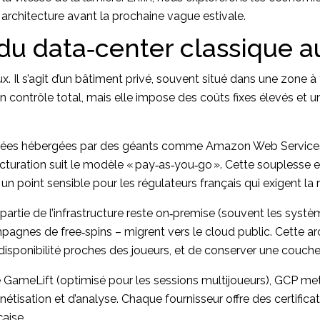
architecture avant la prochaine vague estivale.
 : du data‑center classique
ux. Il s’agit d’un bâtiment privé, souvent situé dans une zone 
un contrôle total, mais elle impose des coûts fixes élevés et u
alisées hébergées par des géants comme Amazon Web Service
cturation suit le modèle « pay‑as‑you‑go ». Cette souplesse es
 un point sensible pour les régulateurs français qui exigent l
rtie de l’infrastructure reste on‑premise (souvent les systè
ampagnes de free‑spins – migrent vers le cloud public. Cette 
 disponibilité proches des joueurs, et de conserver une couch
 GameLift (optimisé pour les sessions multijoueurs), GCP met 
tisation et d’analyse. Chaque fournisseur offre des certifica
aise.