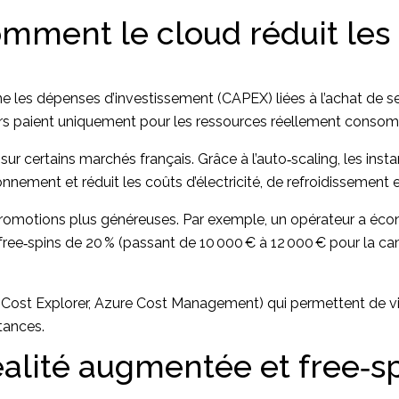
omment le cloud réduit les
 les dépenses d’investissement (CAPEX) liées à l’achat de se
teurs paient uniquement pour les ressources réellement conso
sur certains marchés français. Grâce à l’auto‑scaling, les ins
sionnement et réduit les coûts d’électricité, de refroidissement
romotions plus généreuses. Par exemple, un opérateur a écon
free‑spins de 20 % (passant de 10 000 € à 12 000 € pour la cam
S Cost Explorer, Azure Cost Management) qui permettent de vi
stances.
 réalité augmentée et free‑