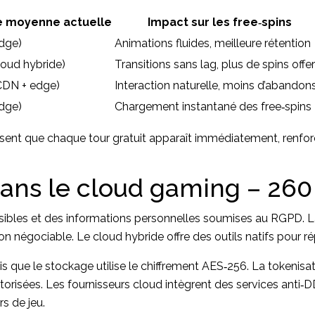
e moyenne actuelle
Impact sur les free‑spins
dge)
Animations fluides, meilleure rétention
loud hybride)
Transitions sans lag, plus de spins offe
CDN + edge)
Interaction naturelle, moins d’abandon
dge)
Chargement instantané des free‑spins
issent que chaque tour gratuit apparaît immédiatement, renfor
dans le cloud gaming – 260
nsibles et des informations personnelles soumises au RGPD. 
non négociable. Le cloud hybride offre des outils natifs pour 
dis que le stockage utilise le chiffrement AES‑256. La tokenis
autorisées. Les fournisseurs cloud intègrent des services ant
s de jeu.