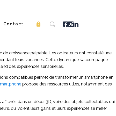
Contact
evier de croissance palpable. Les opérateurs ont constaté une
on pendant leurs vacances. Cette dynamique s’accompagne
ttend des expériences sensorielles.
ications compatibles permet de transformer un smartphone en
 smartphone
propose des ressources utiles, notamment des
affichés dans un décor 3D, voire des objets collectables qui
eurs, qui voient leurs gains et leurs expériences se mêler