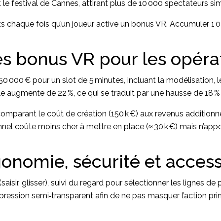
e festival de Cannes, attirant plus de 10 000 spectateurs si
s chaque fois qu’un joueur active un bonus VR. Accumuler 1 0
 bonus VR pour les opéra
00 € pour un slot de 5 minutes, incluant la modélisation, le
le augmente de 22 %, ce qui se traduit par une hausse de 18 %
parant le coût de création (150 k €) aux revenus additionnels
nel coûte moins cher à mettre en place (≈ 30 k €) mais n’app
gonomie, sécurité et access
 (saisir, glisser), suivi du regard pour sélectionner les lignes 
pression semi‑transparent afin de ne pas masquer l’action prin