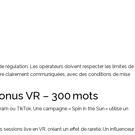
 régulation. Les opérateurs doivent respecter les limites de
t être clairement communiquées, avec des conditions de mise
bonus VR – 300 mots
agram ou TikTok. Une campagne « Spin in the Sun » utilise un
sessions live en VR, créant un effet de rareté. Un influenceur