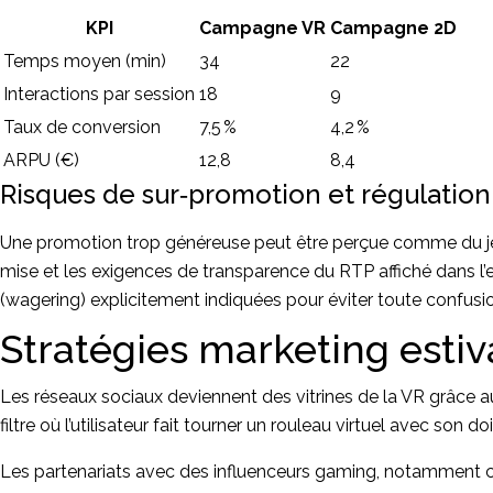
KPI
Campagne VR
Campagne 2D
Temps moyen (min)
34
22
Interactions par session
18
9
Taux de conversion
7,5 %
4,2 %
ARPU (€)
12,8
8,4
Risques de sur‑promotion et régulation 
Une promotion trop généreuse peut être perçue comme du jeu e
mise et les exigences de transparence du RTP affiché dans l’
(wagering) explicitement indiquées pour éviter toute confusio
Stratégies marketing esti
Les réseaux sociaux deviennent des vitrines de la VR grâce aux
filtre où l’utilisateur fait tourner un rouleau virtuel avec so
Les partenariats avec des influenceurs gaming, notamment ceux