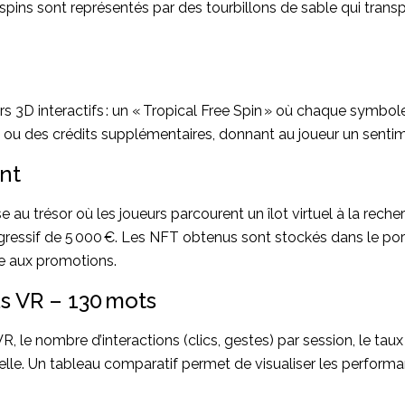
ree spins sont représentés par des tourbillons de sable qui tra
 3D interactifs : un « Tropical Free Spin » où chaque symbole 
 ou des crédits supplémentaires, donnant au joueur un sentim
nt
au trésor où les joueurs parcourent un îlot virtuel à la rech
ressif de 5 000 €. Les NFT obtenus sont stockés dans le port
e aux promotions.
s VR – 130 mots
 le nombre d’interactions (clics, gestes) par session, le taux
nelle. Un tableau comparatif permet de visualiser les perf