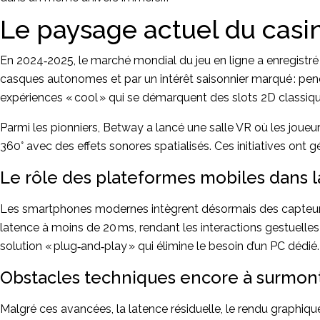
Le paysage actuel du casi
En 2024‑2025, le marché mondial du jeu en ligne a enregistré
casques autonomes et par un intérêt saisonnier marqué : pen
expériences « cool » qui se démarquent des slots 2D classiqu
Parmi les pionniers, Betway a lancé une salle VR où les joue
360° avec des effets sonores spatialisés. Ces initiatives ont 
Le rôle des plateformes mobiles dans la
Les smartphones modernes intègrent désormais des capteurs 
latence à moins de 20 ms, rendant les interactions gestuelle
solution « plug‑and‑play » qui élimine le besoin d’un PC dédié.
Obstacles techniques encore à surmont
Malgré ces avancées, la latence résiduelle, le rendu graphiq