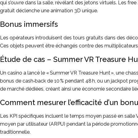
qui s’ouvre dans la salle, révélant des jetons virtuels. Les f
gratuit déclenche une animation 3D unique.
Bonus immersifs
Les opérateurs introduisent des tours gratuits dans des décors
Ces objets peuvent être échangés contre des multiplicateurs
Étude de cas – Summer VR Treasure Hu
Un casino a lancé le « Summer VR Treasure Hunt », une chasse 
bonus de cash‑back de 10 % pendant 48 h, ou un jackpot prog
de marché dédiées, créant ainsi une économie secondaire lié
Comment mesurer l’efficacité d’un bonu
Les KPI spécifiques incluent le temps moyen passé en salle VR,
moyen par utilisateur (ARPU) pendant la période promotion
traditionnelle.