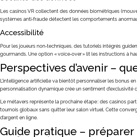
Les casinos VR collectent des données biométriques (mouve
systèmes anti‑fraude détectent les comportements anormau
Accessibilité
Pour les joueurs non‑techniques, des tutoriels intégrés guident
gourmands. Une option « voice‑over » lit les instructions à ha
Perspectives d’avenir – que
L’intelligence artificielle va bientôt personnaliser les bonus
personnalisation dynamique crée un sentiment d’exclusivité q
Le métavers représente la prochaine étape : des casinos parta
tournois globaux sans quitter leur salon virtuel. Cette conver
d’argent en ligne.
Guide pratique – préparer 