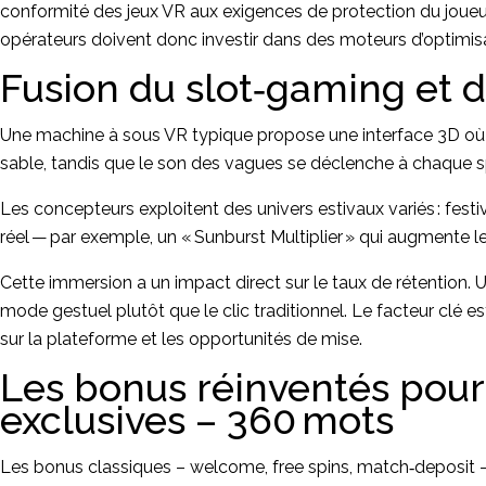
conformité des jeux VR aux exigences de protection du joueu
opérateurs doivent donc investir dans des moteurs d’optimisati
Fusion du slot‑gaming et de
Une machine à sous VR typique propose une interface 3D où l
sable, tandis que le son des vagues se déclenche à chaque spi
Les concepteurs exploitent des univers estivaux variés : fest
réel — par exemple, un « Sunburst Multiplier » qui augmente le g
Cette immersion a un impact direct sur le taux de rétention. 
mode gestuel plutôt que le clic traditionnel. Le facteur clé 
sur la plateforme et les opportunités de mise.
Les bonus réinventés pour
exclusives – 360 mots
Les bonus classiques – welcome, free spins, match‑deposit –