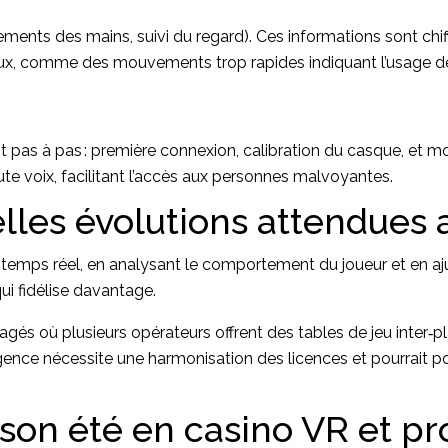
ments des mains, suivi du regard). Ces informations sont c
x, comme des mouvements trop rapides indiquant l’usage de
 pas à pas : première connexion, calibration du casque, et mode
ute voix, facilitant l’accès aux personnes malvoyantes.
lles évolutions attendues a
 en temps réel, en analysant le comportement du joueur et en aj
ui fidélise davantage.
gés où plusieurs opérateurs offrent des tables de jeu inter‑p
gence nécessite une harmonisation des licences et pourrait pou
son été en casino VR et pr