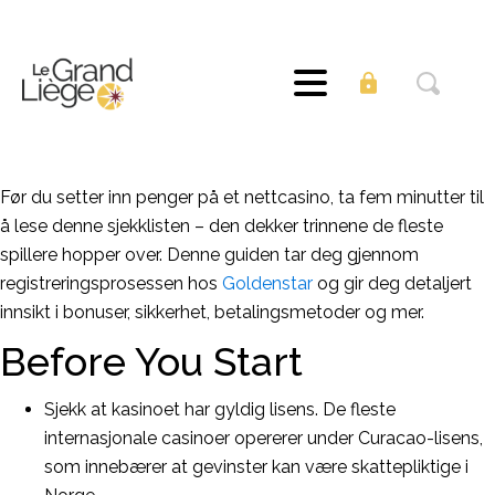
Før du setter inn penger på et nettcasino, ta fem minutter til
å lese denne sjekklisten – den dekker trinnene de fleste
spillere hopper over. Denne guiden tar deg gjennom
registreringsprosessen hos
Goldenstar
og gir deg detaljert
innsikt i bonuser, sikkerhet, betalingsmetoder og mer.
Before You Start
Sjekk at kasinoet har gyldig lisens. De fleste
internasjonale casinoer opererer under Curacao-lisens,
som innebærer at gevinster kan være skattepliktige i