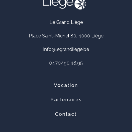
Le Grand Liège
Place Saint-Michel 80, 4000 Liège
info@legrandliege.be
0470/90.48.95
Vocation
Partenaires
Contact