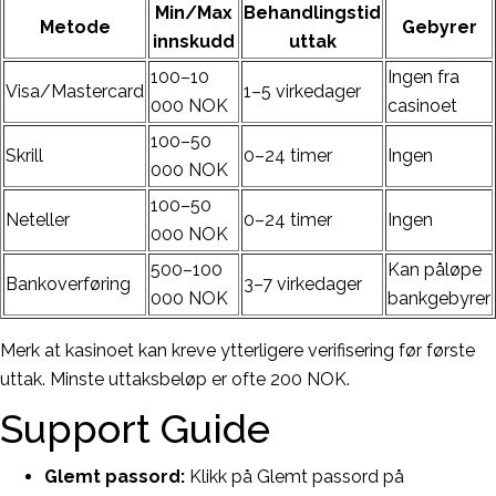
Min/Max
Behandlingstid
Metode
Gebyrer
innskudd
uttak
100–10
Ingen fra
Visa/Mastercard
1–5 virkedager
000 NOK
casinoet
100–50
Skrill
0–24 timer
Ingen
000 NOK
100–50
Neteller
0–24 timer
Ingen
000 NOK
500–100
Kan påløpe
Bankoverføring
3–7 virkedager
000 NOK
bankgebyrer
Merk at kasinoet kan kreve ytterligere verifisering før første
uttak. Minste uttaksbeløp er ofte 200 NOK.
Support Guide
Glemt passord:
Klikk på Glemt passord på