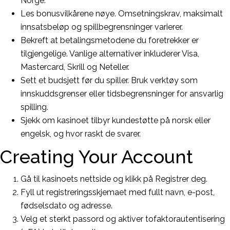
Norge.
Les bonusvilkårene nøye. Omsetningskrav, maksimalt
innsatsbeløp og spillbegrensninger varierer.
Bekreft at betalingsmetodene du foretrekker er
tilgjengelige. Vanlige alternativer inkluderer Visa,
Mastercard, Skrill og Neteller.
Sett et budsjett før du spiller. Bruk verktøy som
innskuddsgrenser eller tidsbegrensninger for ansvarlig
spilling.
Sjekk om kasinoet tilbyr kundestøtte på norsk eller
engelsk, og hvor raskt de svarer.
Creating Your Account
Gå til kasinoets nettside og klikk på Registrer deg.
Fyll ut registreringsskjemaet med fullt navn, e-post,
fødselsdato og adresse.
Velg et sterkt passord og aktiver tofaktorautentisering