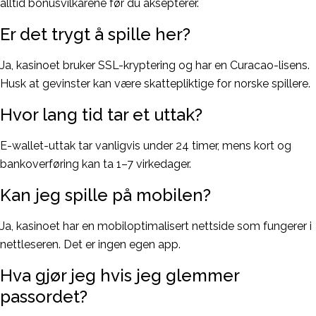
alltid bonusvilkårene før du aksepterer.
Er det trygt å spille her?
Ja, kasinoet bruker SSL-kryptering og har en Curacao-lisens.
Husk at gevinster kan være skattepliktige for norske spillere.
Hvor lang tid tar et uttak?
E-wallet-uttak tar vanligvis under 24 timer, mens kort og
bankoverføring kan ta 1–7 virkedager.
Kan jeg spille på mobilen?
Ja, kasinoet har en mobiloptimalisert nettside som fungerer i
nettleseren. Det er ingen egen app.
Hva gjør jeg hvis jeg glemmer
passordet?