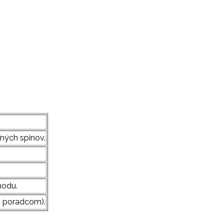
ných spinov.
hodu.
m poradcom).