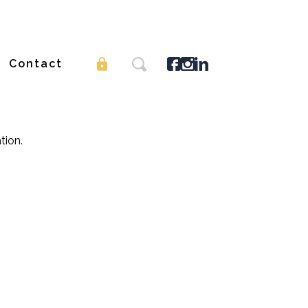
Contact
tion.