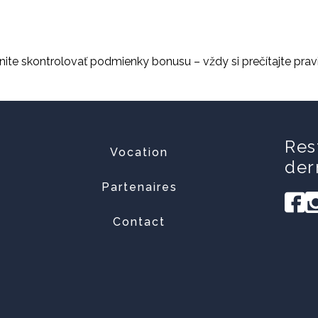
ite skontrolovať podmienky bonusu – vždy si prečítajte pra
Res
Vocation
der
Partenaires
Contact