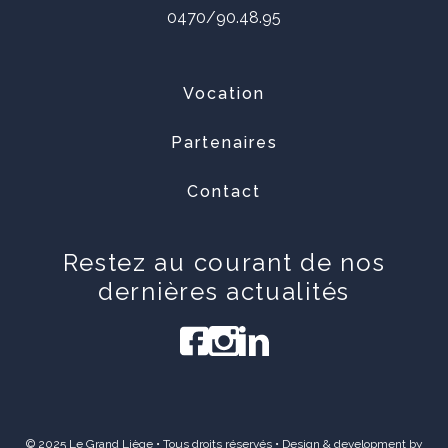
0470/90.48.95
Vocation
Partenaires
Contact
Restez au courant de nos
dernières actualités
© 2025 Le Grand Liège • Tous droits réservés • Design & development by