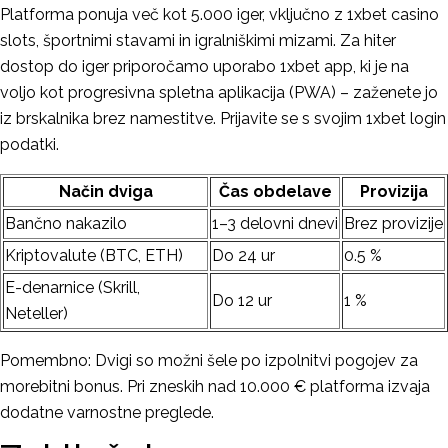
Platforma ponuja več kot 5.000 iger, vključno z 1xbet casino
slots, športnimi stavami in igralniškimi mizami. Za hiter
dostop do iger priporočamo uporabo 1xbet app, ki je na
voljo kot progresivna spletna aplikacija (PWA) – zaženete jo
iz brskalnika brez namestitve. Prijavite se s svojim 1xbet login
podatki.
Način dviga
Čas obdelave
Provizija
Bančno nakazilo
1–3 delovni dnevi
Brez provizije
Kriptovalute (BTC, ETH)
Do 24 ur
0.5 %
E-denarnice (Skrill,
Do 12 ur
1 %
Neteller)
Pomembno: Dvigi so možni šele po izpolnitvi pogojev za
morebitni bonus. Pri zneskih nad 10.000 € platforma izvaja
dodatne varnostne preglede.