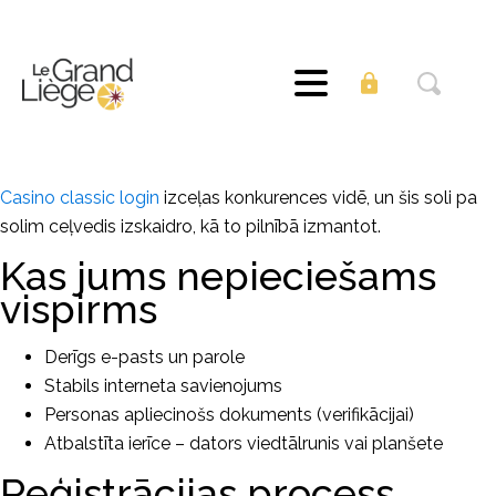
Casino classic login
izceļas konkurences vidē, un šis soli pa
solim ceļvedis izskaidro, kā to pilnībā izmantot.
Kas jums nepieciešams
vispirms
Derīgs e-pasts un parole
Stabils interneta savienojums
Personas apliecinošs dokuments (verifikācijai)
Atbalstīta ierīce – dators viedtālrunis vai planšete
Reģistrācijas process