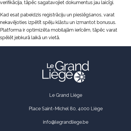
verifikācija, tāpēc sagatavojiet dokumentus jau laicīgi.
Kad esat pabeidzis reģistrāciju un pieslēgšanos, varat
nekavējoties izpētīt spēļu klāstu un izmantot bonusus.
Platforma ir optimizēta mobilajām ierīcēm, tāpēc varat
spēlēt jebkurā laikā un vietā.
Le Grand Liège
Place Saint-Michel 80, 4000 Liège
info@legrandliege.be