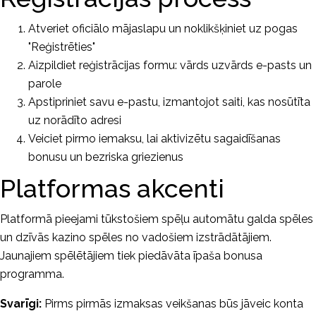
Atveriet oficiālo mājaslapu un noklikšķiniet uz pogas
"Reģistrēties"
Aizpildiet reģistrācijas formu: vārds uzvārds e-pasts un
parole
Apstipriniet savu e-pastu, izmantojot saiti, kas nosūtīta
uz norādīto adresi
Veiciet pirmo iemaksu, lai aktivizētu sagaidīšanas
bonusu un bezriska griezienus
Platformas akcenti
Platformā pieejami tūkstošiem spēļu automātu galda spēles
un dzīvās kazino spēles no vadošiem izstrādātājiem.
Jaunajiem spēlētājiem tiek piedāvāta īpaša bonusa
programma.
Svarīgi:
Pirms pirmās izmaksas veikšanas būs jāveic konta