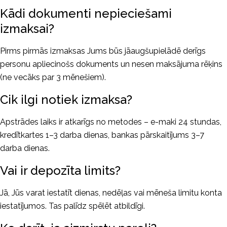
Kādi dokumenti nepieciešami
izmaksai?
Pirms pirmās izmaksas Jums būs jāaugšupielādē derīgs
personu apliecinošs dokuments un nesen maksājuma rēķins
(ne vecāks par 3 mēnešiem).
Cik ilgi notiek izmaksa?
Apstrādes laiks ir atkarīgs no metodes – e-maki 24 stundas,
kredītkartes 1–3 darba dienas, bankas pārskaitījums 3–7
darba dienas.
Vai ir depozīta limits?
Jā, Jūs varat iestatīt dienas, nedēļas vai mēneša limitu konta
iestatījumos. Tas palīdz spēlēt atbildīgi.