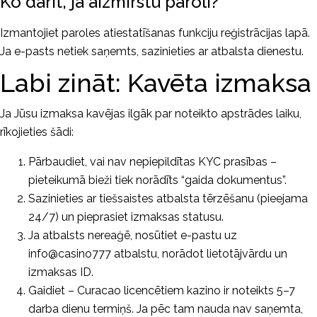
Ko darīt, ja aizmirstu paroli?
Izmantojiet paroles atiestatīšanas funkciju reģistrācijas lapā.
Ja e-pasts netiek saņemts, sazinieties ar atbalsta dienestu.
Labi zināt: Kavēta izmaksa
Ja Jūsu izmaksa kavējas ilgāk par noteikto apstrādes laiku,
rīkojieties šādi:
Pārbaudiet, vai nav nepiepildītas KYC prasības –
pieteikumā bieži tiek norādīts “gaida dokumentus”.
Sazinieties ar tiešsaistes atbalsta tērzēšanu (pieejama
24/7) un pieprasiet izmaksas statusu.
Ja atbalsts nereaģē, nosūtiet e-pastu uz
info@casino777 atbalstu, norādot lietotājvārdu un
izmaksas ID.
Gaidiet – Curacao licencētiem kazino ir noteikts 5–7
darba dienu termiņš. Ja pēc tam nauda nav saņemta,