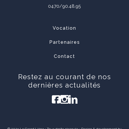
0470/90.48.95
Vocation
Partenaires
Contact
Restez au courant de nos
dernières actualités