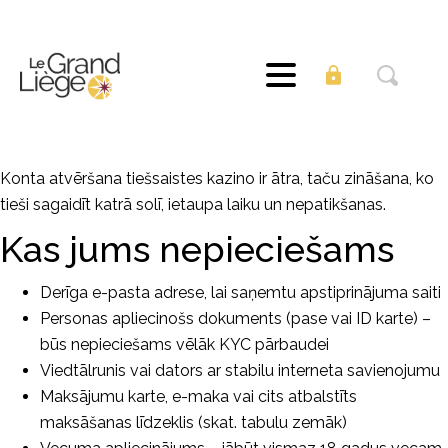
Konta atvēršana tiešsaistes kazino ir ātra, taču zināšana, ko
tieši sagaidīt katrā solī, ietaupa laiku un nepatikšanas.
Kas jums nepieciešams
Derīga e-pasta adrese, lai saņemtu apstiprinājuma saiti
Personas apliecinošs dokuments (pase vai ID karte) –
būs nepieciešams vēlāk KYC pārbaudei
Viedtālrunis vai dators ar stabilu interneta savienojumu
Maksājumu karte, e-maka vai cits atbalstīts
maksāšanas līdzeklis (skat. tabulu zemāk)