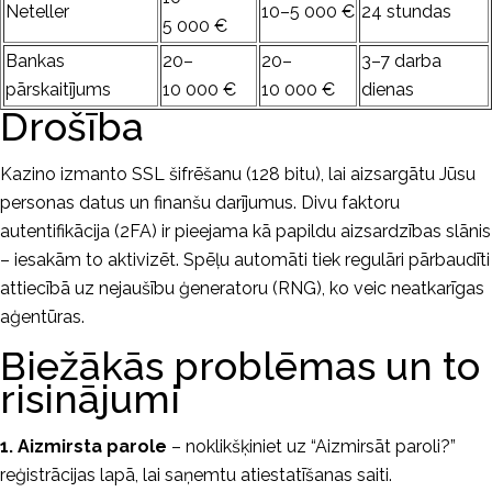
Neteller
10–5 000 €
24 stundas
5 000 €
Bankas
20–
20–
3–7 darba
pārskaitījums
10 000 €
10 000 €
dienas
Drošība
Kazino izmanto SSL šifrēšanu (128 bitu), lai aizsargātu Jūsu
personas datus un finanšu darījumus. Divu faktoru
autentifikācija (2FA) ir pieejama kā papildu aizsardzības slānis
– iesakām to aktivizēt. Spēļu automāti tiek regulāri pārbaudīti
attiecībā uz nejaušību ģeneratoru (RNG), ko veic neatkarīgas
aģentūras.
Biežākās problēmas un to
risinājumi
1. Aizmirsta parole
– noklikšķiniet uz “Aizmirsāt paroli?”
reģistrācijas lapā, lai saņemtu atiestatīšanas saiti.