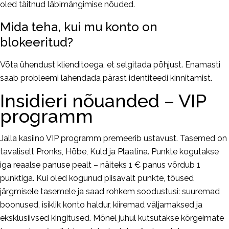
oled täitnud läbimängimise nõuded.
Mida teha, kui mu konto on
blokeeritud?
Võta ühendust klienditoega, et selgitada põhjust. Enamasti
saab probleemi lahendada pärast identiteedi kinnitamist.
Insidieri nõuanded – VIP
programm
Jalla kasiino VIP programm premeerib ustavust. Tasemed on
tavaliselt Pronks, Hõbe, Kuld ja Plaatina. Punkte kogutakse
iga reaalse panuse pealt – näiteks 1 € panus võrdub 1
punktiga. Kui oled kogunud piisavalt punkte, tõused
järgmisele tasemele ja saad rohkem soodustusi: suuremad
boonused, isiklik konto haldur, kiiremad väljamaksed ja
eksklusiivsed kingitused. Mõnel juhul kutsutakse kõrgeimate