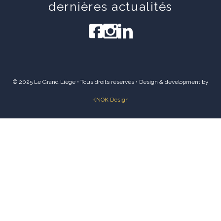
dernières actualités
© 2025 Le Grand Liège • Tous droits réservés • Design & development by
KNOK Design