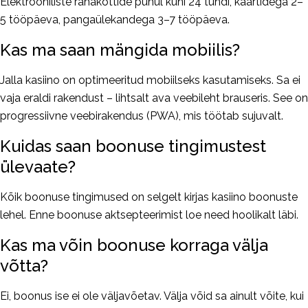
Elektrooniliste rahakottide puhul kuni 24 tundi, kaartidega 2–
5 tööpäeva, pangaülekandega 3–7 tööpäeva.
Kas ma saan mängida mobiilis?
Jalla kasiino on optimeeritud mobiilseks kasutamiseks. Sa ei
vaja eraldi rakendust – lihtsalt ava veebileht brauseris. See on
progressiivne veebirakendus (PWA), mis töötab sujuvalt.
Kuidas saan boonuse tingimustest
ülevaate?
Kõik boonuse tingimused on selgelt kirjas kasiino boonuste
lehel. Enne boonuse aktsepteerimist loe need hoolikalt läbi.
Kas ma võin boonuse korraga välja
võtta?
Ei, boonus ise ei ole väljavõetav. Välja võid sa ainult võite, kui