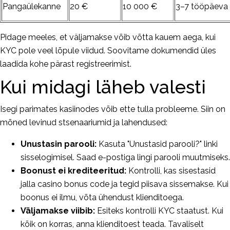
Pangaülekanne
20 €
10 000 €
3–7 tööpäeva
Pidage meeles, et väljamakse võib võtta kauem aega, kui
KYC pole veel lõpule viidud. Soovitame dokumendid üles
laadida kohe pärast registreerimist.
Kui midagi läheb valesti
Isegi parimates kasiinodes võib ette tulla probleeme. Siin on
mõned levinud stsenaariumid ja lahendused:
Unustasin parooli:
Kasuta "Unustasid parooli?" linki
sisselogimisel. Saad e-postiga lingi parooli muutmiseks.
Boonust ei krediteeritud:
Kontrolli, kas sisestasid
jalla casino bonus code ja tegid piisava sissemakse. Kui
boonus ei ilmu, võta ühendust klienditoega.
Väljamakse viibib:
Esiteks kontrolli KYC staatust. Kui
kõik on korras, anna klienditoest teada. Tavaliselt