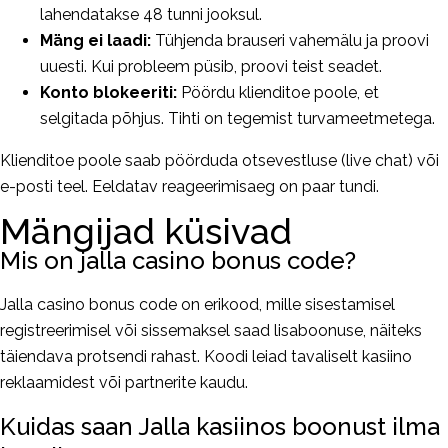
lahendatakse 48 tunni jooksul.
Mäng ei laadi:
Tühjenda brauseri vahemälu ja proovi
uuesti. Kui probleem püsib, proovi teist seadet.
Konto blokeeriti:
Pöördu klienditoe poole, et
selgitada põhjus. Tihti on tegemist turvameetmetega.
Klienditoe poole saab pöörduda otsevestluse (live chat) või
e-posti teel. Eeldatav reageerimisaeg on paar tundi.
Mängijad küsivad
Mis on jalla casino bonus code?
Jalla casino bonus code on erikood, mille sisestamisel
registreerimisel või sissemaksel saad lisaboonuse, näiteks
täiendava protsendi rahast. Koodi leiad tavaliselt kasiino
reklaamidest või partnerite kaudu.
Kuidas saan Jalla kasiinos boonust ilma