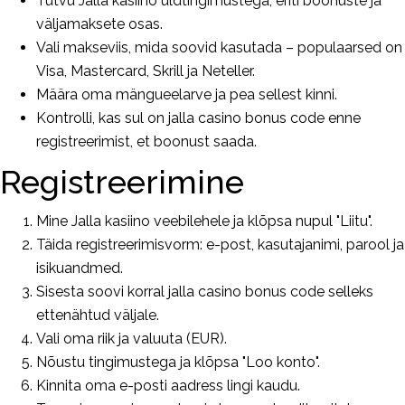
Tutvu Jalla kasiino üldtingimustega, eriti boonuste ja
väljamaksete osas.
Vali makseviis, mida soovid kasutada – populaarsed on
Visa, Mastercard, Skrill ja Neteller.
Määra oma mängueelarve ja pea sellest kinni.
Kontrolli, kas sul on jalla casino bonus code enne
registreerimist, et boonust saada.
Registreerimine
Mine Jalla kasiino veebilehele ja klõpsa nupul "Liitu".
Täida registreerimisvorm: e-post, kasutajanimi, parool ja
isikuandmed.
Sisesta soovi korral jalla casino bonus code selleks
ettenähtud väljale.
Vali oma riik ja valuuta (EUR).
Nõustu tingimustega ja klõpsa "Loo konto".
Kinnita oma e-posti aadress lingi kaudu.