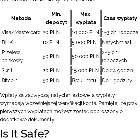
Min.
Max.
Metoda
Czas wypłaty
depozyt
wypłata
Visa/Mastercard
20 PLN
10 000 PLN
1–3 dni robocze
BLIK
10 PLN
5 000 PLN
Natychmiast
Przelew
2–5 dni
50 PLN
50 000 PLN
bankowy
roboczych
Skrill
20 PLN
15 000 PLN
Do 24 godzin
Bitcoin
50 PLN
Brak limitu
Do 1 godziny
Wpłaty są zazwyczaj natychmiastowe, a wypłaty
wymagają wcześniejszej weryfikacji konta. Pamiętaj, że przy
pierwszych wypłatach możesz zostać poproszony o
dodatkowe dokumenty.
Is It Safe?