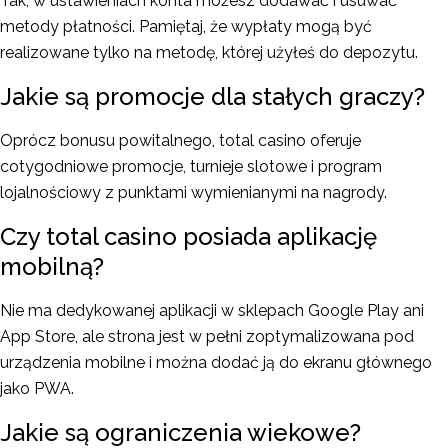
Tak, w ustawieniach konta możesz dodawać i usuwać
metody płatności. Pamiętaj, że wypłaty mogą być
realizowane tylko na metodę, której użyłeś do depozytu.
Jakie są promocje dla stałych graczy?
Oprócz bonusu powitalnego, total casino oferuje
cotygodniowe promocje, turnieje slotowe i program
lojalnościowy z punktami wymienianymi na nagrody.
Czy total casino posiada aplikację
mobilną?
Nie ma dedykowanej aplikacji w sklepach Google Play ani
App Store, ale strona jest w pełni zoptymalizowana pod
urządzenia mobilne i można dodać ją do ekranu głównego
jako PWA.
Jakie są ograniczenia wiekowe?