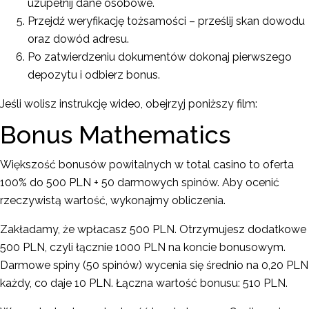
uzupełnij dane osobowe.
Przejdź weryfikację tożsamości – prześlij skan dowodu
oraz dowód adresu.
Po zatwierdzeniu dokumentów dokonaj pierwszego
depozytu i odbierz bonus.
Jeśli wolisz instrukcję wideo, obejrzyj poniższy film:
Bonus Mathematics
Większość bonusów powitalnych w total casino to oferta
100% do 500 PLN + 50 darmowych spinów. Aby ocenić
rzeczywistą wartość, wykonajmy obliczenia.
Zakładamy, że wpłacasz 500 PLN. Otrzymujesz dodatkowe
500 PLN, czyli łącznie 1000 PLN na koncie bonusowym.
Darmowe spiny (50 spinów) wycenia się średnio na 0,20 PLN
każdy, co daje 10 PLN. Łączna wartość bonusu: 510 PLN.