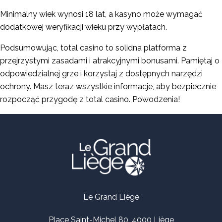
Minimalny wiek wynosi 18 lat, a kasyno może wymagać
dodatkowej weryfikacji wieku przy wypłatach.
Podsumowując, total casino to solidna platforma z
przejrzystymi zasadami i atrakcyjnymi bonusami. Pamiętaj o
odpowiedzialnej grze i korzystaj z dostępnych narzędzi
ochrony. Masz teraz wszystkie informacje, aby bezpiecznie
rozpocząć przygodę z total casino. Powodzenia!
Le Grand Liège
Place Saint-Michel 80, 4000 Liège