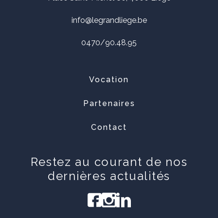
info@legrandliege.be
0470/90.48.95
Vocation
Partenaires
Contact
Restez au courant de nos
dernières actualités