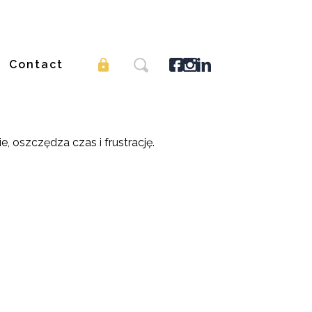
Contact
, oszczędza czas i frustrację.