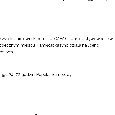
erzytelnianie dwuskładnikowe (2FA) – warto aktywować je w
ecznym miejscu. Pamiętaj: kasyno działa na licencji
tkowym.
iągu 24–72 godzin. Popularne metody: