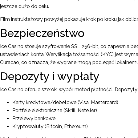
jeszcze dużo do celu.
Film instruktażowy powyżej pokazuje krok po kroku jak obl
Bezpieczeństwo
Ice Casino stosuje szyfrowanie SSL 256-bit, co zapewnia b
ustawieniach konta. Weryfikacja tożsamości (KYC) jest wym
Curacao, co oznacza, że wygrane mogą podlegać lokalnem
Depozyty i wypłaty
Ice Casino oferuje szeroki wybór metod płatności. Depozyt
Karty kredytowe/debetowe (Visa, Mastercard)
Portfele elektroniczne (Skrill, Neteller)
Przelewy bankowe
Kryptowaluty (Bitcoin, Ethereum)