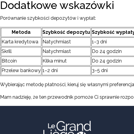
Dodatkowe wskazówki
Porównanie szybkości depozytów i wypłat:
Metoda
Szybkość depozytu
Szybkość wypłat
Karta kredytowa
Natychmiast
1–3 dni
Skrill
Natychmiast
Do 24 godzin
Bitcoin
Kilka minut
Do 24 godzin
Przelew bankowy
1–2 dni
3–5 dni
Wybierając metodę płatności, kieruj się własnymi preferencj
Mam nadzieję, że ten przewodnik pomoże Ci sprawnie rozpoczą