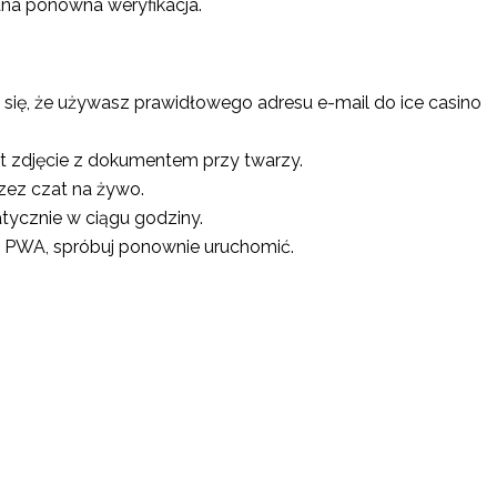
na ponowna weryfikacja.
j się, że używasz prawidłowego adresu e-mail do ice casino
t zdjęcie z dokumentem przy twarzy.
rzez czat na żywo.
atycznie w ciągu godziny.
ji PWA, spróbuj ponownie uruchomić.