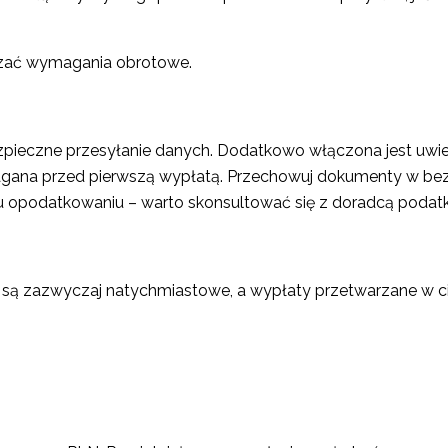
iczać wymagania obrotowe.
ezpieczne przesyłanie danych. Dodatkowo włączona jest uwi
agana przed pierwszą wypłatą. Przechowuj dokumenty w bezpi
u opodatkowaniu – warto skonsultować się z doradcą poda
y są zazwyczaj natychmiastowe, a wypłaty przetwarzane w c