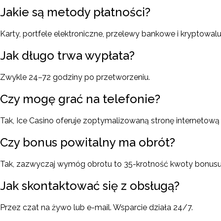
Jakie są metody płatności?
Karty, portfele elektroniczne, przelewy bankowe i kryptowalu
Jak długo trwa wypłata?
Zwykle 24–72 godziny po przetworzeniu.
Czy mogę grać na telefonie?
Tak, Ice Casino oferuje zoptymalizowaną stronę internetową 
Czy bonus powitalny ma obrót?
Tak, zazwyczaj wymóg obrotu to 35-krotność kwoty bonusu 
Jak skontaktować się z obsługą?
Przez czat na żywo lub e-mail. Wsparcie działa 24/7.