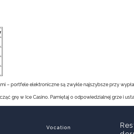
y
ami – portfele elektroniczne są zwykle najszybsze przy wypła
ć grę w Ice Casino. Pamiętaj o odpowiedzialnej grze i ustal
Res
Vocation
der