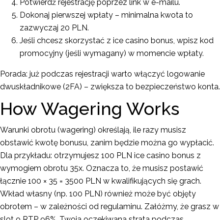
Potwierdź rejestrację poprzez link w e-mailu.
Dokonaj pierwszej wpłaty – minimalna kwota to
zazwyczaj 20 PLN.
Jeśli chcesz skorzystać z ice casino bonus, wpisz kod
promocyjny (jeśli wymagany) w momencie wpłaty.
Porada: już podczas rejestracji warto włączyć logowanie
dwuskładnikowe (2FA) – zwiększa to bezpieczeństwo konta.
How Wagering Works
Warunki obrotu (wagering) określają, ile razy musisz
obstawić kwotę bonusu, zanim będzie można go wypłacić.
Dla przykładu: otrzymujesz 100 PLN ice casino bonus z
wymogiem obrotu 35x. Oznacza to, że musisz postawić
łącznie 100 × 35 = 3500 PLN w kwalifikujących się grach.
Wkład własny (np. 100 PLN) również może być objęty
obrotem – w zależności od regulaminu. Załóżmy, że grasz w
slot o RTP 96%. Twoja oczekiwana strata podczas