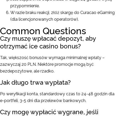
przypomnienie.
W razie braku reakcji, złóż skargę do Curacao eGaming
(dla licencjonowanych operatorów).
Common Questions
Czy muszę wpłacać depozyt, aby
otrzymać ice casino bonus?
Tak, większość bonusów wymaga minimalnej wpłaty –
zazwyczaj 20 PLN. Niektóre promocje mogą być
bezdepozytowe, ale rzadko.
Jak długo trwa wypłata?
Po weryfikacji konta, standardowy czas to 24-48 godzin dla
e-portfeli, 3-5 dni dla przelewów bankowych.
Czy mogę wypłacić wygrane, jeśli