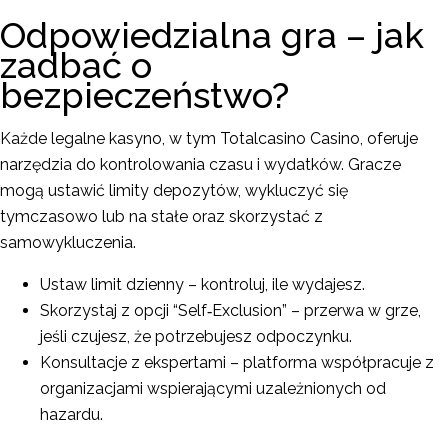
Odpowiedzialna gra – jak
zadbać o
bezpieczeństwo?
Każde legalne kasyno, w tym Totalcasino Casino, oferuje
narzędzia do kontrolowania czasu i wydatków. Gracze
mogą ustawić limity depozytów, wykluczyć się
tymczasowo lub na stałe oraz skorzystać z
samowykluczenia.
Ustaw limit dzienny – kontroluj, ile wydajesz.
Skorzystaj z opcji “Self‑Exclusion” – przerwa w grze,
jeśli czujesz, że potrzebujesz odpoczynku.
Konsultacje z ekspertami – platforma współpracuje z
organizacjami wspierającymi uzależnionych od
hazardu.