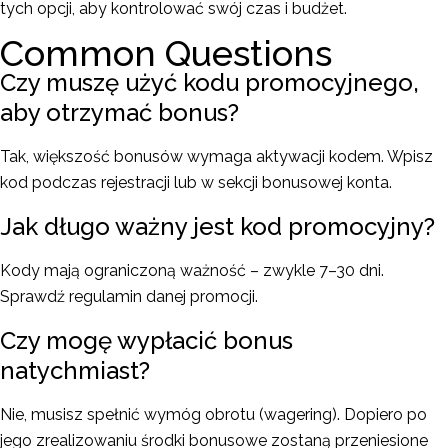
tych opcji, aby kontrolować swój czas i budżet.
Common Questions
Czy muszę użyć kodu promocyjnego,
aby otrzymać bonus?
Tak, większość bonusów wymaga aktywacji kodem. Wpisz
kod podczas rejestracji lub w sekcji bonusowej konta.
Jak długo ważny jest kod promocyjny?
Kody mają ograniczoną ważność – zwykle 7–30 dni.
Sprawdź regulamin danej promocji.
Czy mogę wypłacić bonus
natychmiast?
Nie, musisz spełnić wymóg obrotu (wagering). Dopiero po
jego zrealizowaniu środki bonusowe zostaną przeniesione