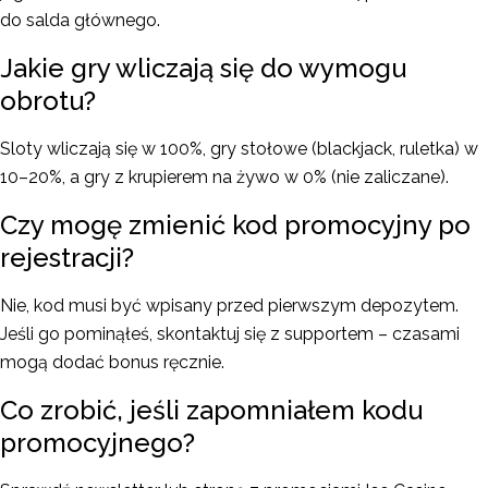
do salda głównego.
Jakie gry wliczają się do wymogu
obrotu?
Sloty wliczają się w 100%, gry stołowe (blackjack, ruletka) w
10–20%, a gry z krupierem na żywo w 0% (nie zaliczane).
Czy mogę zmienić kod promocyjny po
rejestracji?
Nie, kod musi być wpisany przed pierwszym depozytem.
Jeśli go pominąłeś, skontaktuj się z supportem – czasami
mogą dodać bonus ręcznie.
Co zrobić, jeśli zapomniałem kodu
promocyjnego?