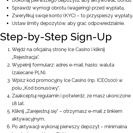
Dokonaj pierwszego depozytu, aby aktywować bonus.
Sprawdź wymogi obrotu (wagering) przed wypłatą.
Zweryfikuj swoje konto (KYC) – to przyspieszy wypłaty.
Ustaw limity depozytów, aby grać odpowiedzialnie.
Step-by-Step Sign-Up
Wejdź na oficjalną stronę Ice Casino i kliknij
„Rejestracja”.
Wypełnij formularz: adres e-mail, hasło, waluta
(zalecane PLN).
Wpisz kod promocyjny Ice Casino (np. ICEO100) w
polu „Kod bonusowy”.
Zaakceptuj regulamin i potwierdź, że masz ukończone
18 lat.
Kliknij „Zarejestruj się” – otrzymasz e-mail z linkiem
aktywacyjnym.
Po aktywacji wykonaj pierwszy depozyt – minimalna