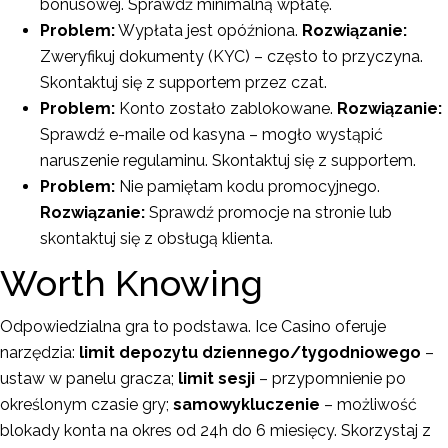
bonusowej. Sprawdź minimalną wpłatę.
Problem:
Wypłata jest opóźniona.
Rozwiązanie:
Zweryfikuj dokumenty (KYC) – często to przyczyna.
Skontaktuj się z supportem przez czat.
Problem:
Konto zostało zablokowane.
Rozwiązanie:
Sprawdź e-maile od kasyna – mogło wystąpić
naruszenie regulaminu. Skontaktuj się z supportem.
Problem:
Nie pamiętam kodu promocyjnego.
Rozwiązanie:
Sprawdź promocje na stronie lub
skontaktuj się z obsługą klienta.
Worth Knowing
Odpowiedzialna gra to podstawa. Ice Casino oferuje
narzędzia:
limit depozytu dziennego/tygodniowego
–
ustaw w panelu gracza;
limit sesji
– przypomnienie po
określonym czasie gry;
samowykluczenie
– możliwość
blokady konta na okres od 24h do 6 miesięcy. Skorzystaj z